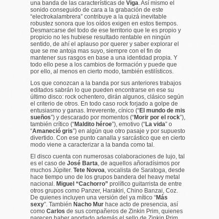
una banda de las características de
Viga
. Así mismo el
sonido conseguido de cara a la grabación de este
“electrokalambrera” contribuye a la quizá inevitable
robustez sonora que los oídos exigen en estos tiempos.
Desmarcarse del todo de ese territorio que le es propio y
propicio no les hubiese resultado rentable en ningún
sentido, de ahí el aplauso por querer y saber explorar el
que se me antoja mas suyo, siempre con el fin de
mantener sus rasgos en base a una identidad propia. Y
todo ello pese a los cambios de formación y puede que
por ello, al menos en cierto modo, también estilísticos.
Los que conozcan a la banda por sus anteriores trabajos
editados sabrán lo que pueden encontrarse en ese su
último disco: rock ochentero, dirán algunos, clásico según
el criterio de otros. En todo caso rock forjado a golpe de
entusiasmo y ganas. Irreverente, cínico (“
El mundo de mis
sueños
”) y descarado por momentos (“
Morir por el rock
”),
también crítico (“
Maldito héroe
”), emotivo (“
La vida
” o
“
Amaneció gris
”) en algún que otro pasaje y por supuesto
divertido. Con ese punto canalla y sarcástico que en cierto
modo viene a caracterizar a la banda como tal.
El disco cuenta con numerosas colaboraciones de lujo, tal
es el caso de
José Barta
, de aquellos añoradísimos por
muchos Júpiter.
Tete Novoa
, vocalista de Saratoga, desde
hace tiempo uno de los grupos bandera del heavy metal
nacional.
Miguel “Cachorro”
prolífico guitarrista de entre
otros grupos como Panzer, Harakiri, Chino Banzai, Coz.
De quienes incluyen una versión del ya mítico “
Más
sexy
”. También
Nacho Mur
hace acto de presencia, así
como
Carlos
de sus compañeros de Zinkin Prim, quienes
parecen haber aportado además el sello de Zinkin Prim