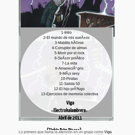
1-
Intro
2-
El mundo de mis sueÃ±os
3-
Maldito hÃ©roe
4-
Corruptor de almas
5-
Morir por el rock
6-
SeÃ±or polÃ­tico
7-
La vida
8-
AmaneciÃ³ gris
9-
MÃ¡s sexy
10-
Piratas
11-
Salida 50
12-
El hijo prÃ³fugo
13-
Ejercicios de memoria colectiva
Viga
Electrokalambrera
«
»
Abril de 2011
(Zinkin Prim Discos)
Lo primero que llama la atención en un grupo como
Viga