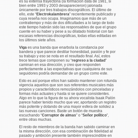
es su extensa trayectoria (la formación data de 1981, si
bien entre 1993 y 2003 desaparecieron) jalonada
únicamente por tres trabajos discográficos. El último de
ello, este “
Electrokalambrera
” recientemente publicado y
cuya reseña nos ocupa. Imaginamos que más de un
contratiempo y más de dos dificultades a lo largo de todo
este tiempo habrán sido las responsables de que el grupo
cuente en su haber y pese a su dilatado historial con tan
escasas referencias discográficas, todas ellas editadas en
los últimos siete años.
Viga
es una banda que enarbola la constancia por
bandera y que parece destilar honestidad, pasión y fe por
su trabajo y eso se nota en el resultado final. Así, estos
trece temas que componen su “
regreso a la ciudad
”
caminan en esa dirección, y creo que responden
perfectamente a las expectativas que cualquiera de sus
seguidores podría demandar de un grupo como este.
Esto es así porque ellos han sabido mantener con rotunda
vigencia aquellos que son sus referentes musicales más
propios y característicos remozándolos con pinceladas y
formas más actuales y hasta si se quiere consistentes.
Algo en lo que la figura de su ahora vocalista Isaak Palón
parece haber tenido mucho que ver, aportando un registro
más potente y dotando de una mayor esfera de solidez a
las nuevas canciones. Baste un botón de muestra
escuchando “
Corruptor de almas
” o “
Señor político
”,
entre otras muchas.
El resto de miembros de la banda han sabido caminar en
la misma dirección, con esa combinación de fidelidad al
pasado y ambición presente también imprescindible en