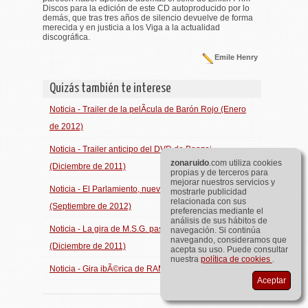
Discos para la edición de este CD autoproducido por lo
demás, que tras tres años de silencio devuelve de forma
merecida y en justicia a los Viga a la actualidad
discográfica.
Emile Henry
Quizás también te interese
Noticia - Trailer de la pelÃ­cula de Barón Rojo (Enero
de 2012)
Noticia - Trailer anticipo del DVD de Banzai
zona
ruido
.com utiliza cookies
(Diciembre de 2011)
propias y de terceros para
mejorar nuestros servicios y
Noticia - El Parlamiento, nuevo vÃ­deo de Javier Mira
mostrarle publicidad
relacionada con sus
(Septiembre de 2012)
preferencias mediante el
análisis de sus hábitos de
Noticia - La gira de M.S.G. pasará por EspaÃ±a
navegación. Si continúa
navegando, consideramos que
(Diciembre de 2011)
acepta su uso. Puede consultar
nuestra
política de cookies
.
Noticia - Gira ibÃ©rica de RAM (Octubre de 2012)
Aceptar