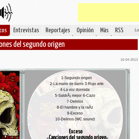
cos
Entrevistas
Reportajes
Opinión
Más
RSS
Lo
iones del segundo origen
16-04-2013
1-
Segundo origen
2-
La mano de barro
3-
Rojo arte
4-
La voz dormida
5-
SaldrÃ¡ mejor
6-
Cazo
7-
Delirios
8-
El hambre y la raÃ­z
9-
Exceso
10-
Delirios (WC sound)
Exceso
Canciones del segundo origen
«
»