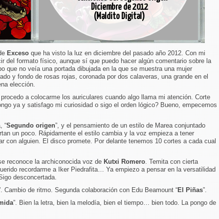
Diciembre de 2012
(Maldito Digital)
 de
Exceso
que ha visto la luz en diciembre del pasado año 2012. Con mi
r del formato físico, aunque sí que puedo hacer algún comentario sobre la
mpo que no veía una portada dibujada en la que se muestra una mujer
rado y fondo de rosas rojas, coronada por dos calaveras, una grande en el
na elección.
 y procedo a colocarme los auriculares cuando algo llama mi atención. Corte
go ya y satisfago mi curiosidad o sigo el orden lógico? Bueno, empecemos
, “
Segundo origen
”, y el pensamiento de un estilo de Marea conjuntado
tan un poco. Rápidamente el estilo cambia y la voz empieza a tener
r con alguien. El disco promete. Por delante tenemos 10 cortes a cada cual
 se reconoce la archiconocida voz de
Kutxi Romero
. Temita con cierta
uerido recordarme a Iker Piedrafita… Ya empiezo a pensar en la versatilidad
. Sigo desconcertada.
”. Cambio de ritmo. Segunda colaboración con Edu Beamount “
El Piñas
”.
mida
”. Bien la letra, bien la melodía, bien el tiempo… bien todo. La pongo de