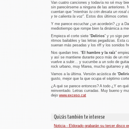
Van cuatro canciones y todavía no sé muy bie
sin parecérseme a ninguna de las anteriores.
cuentan que “
mientras tu crin desata un rosal 
y te calienta la voz
”. Estos dos últimos corte
Y me parece escuchar ¿un acordeón? ¿y a Da
mediotiempo que rompe bien la dinámica a med
Empieza el corte siete “
Delirios
” y yo sigo pe
ritmos bailables y las letras pegadizas. Esta c
suenan más pesadas y los riff y los sonidos fr
Nos quedan tres. “
El hambre y la raíz
” empie
y así se mantiene durante poco más de un minu
vuelve a subir… y sucumbe a un solo de guitar
rock urbano, muy Marea, mucho guitarreo y al
Vamos a la última. Versión acústica de “
Deliri
gusto, mejor que la que ocupa el séptimo cort
¿A qué se parece entonces? A todo ¿Y en qué se
reinventado. Letras curradas. Muy bueno y m
dejo
www.exceso.cat
Quizás también te interese
Noticia - Eldorado grabarán su tercer disco 