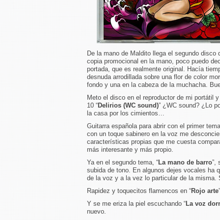
De la mano de Maldito llega el segundo disco
copia promocional en la mano, poco puedo deci
portada, que es realmente original. Hacía tie
desnuda arrodillada sobre una flor de color mo
fondo y una en la cabeza de la muchacha. Bue
Meto el disco en el reproductor de mi portátil
10 “
Delirios (WC sound)
” ¿WC sound? ¿Lo pon
la casa por los cimientos…
Guitarra española para abrir con el primer tema
con un toque sabinero en la voz me desconcier
características propias que me cuesta compara
más interesante y más propio.
Ya en el segundo tema, “
La mano de barro
”,
subida de tono. En algunos dejes vocales ha q
de la voz y a la vez lo particular de la misma
Rapidez y toquecitos flamencos en “
Rojo arte
Y se me eriza la piel escuchando “
La voz dor
nuevo.