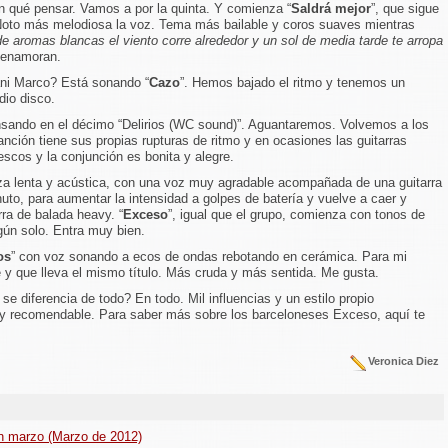
n qué pensar. Vamos a por la quinta. Y comienza “
Saldrá mejor
”, que sigue
 Noto más melodiosa la voz. Tema más bailable y coros suaves mientras
de aromas blancas el viento corre alrededor y un sol de media tarde te arropa
s enamoran.
ni Marco? Está sonando “
Cazo
”. Hemos bajado el ritmo y tenemos un
io disco.
nsando en el décimo “Delirios (WC sound)”. Aguantaremos. Volvemos a los
anción tiene sus propias rupturas de ritmo y en ocasiones las guitarras
escos y la conjunción es bonita y alegre.
za lenta y acústica, con una voz muy agradable acompañada de una guitarra
to, para aumentar la intensidad a golpes de batería y vuelve a caer y
ra de balada heavy. “
Exceso
”, igual que el grupo, comienza con tonos de
gún solo. Entra muy bien.
os
” con voz sonando a ecos de ondas rebotando en cerámica. Para mi
e y que lleva el mismo título. Más cruda y más sentida. Me gusta.
 diferencia de todo? En todo. Mil influencias y un estilo propio
uy recomendable. Para saber más sobre los barceloneses Exceso, aquí te
Veronica Diez
en marzo (Marzo de 2012)