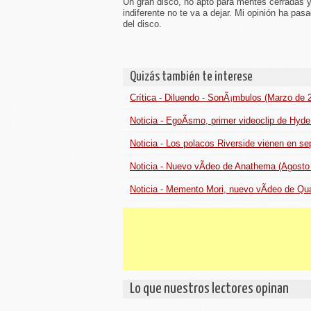
Un gran disco, no apto para mentes cerradas y 
indiferente no te va a dejar. Mi opinión ha pas
del disco.
Quizás también te interese
Crítica - Diluendo - SonÃ¡mbulos (Marzo de 
Noticia - EgoÃ­smo, primer videoclip de Hyde
Noticia - Los polacos Riverside vienen en se
Noticia - Nuevo vÃ­deo de Anathema (Agosto
Noticia - Memento Mori, nuevo vÃ­deo de Qua
Lo que nuestros lectores opinan