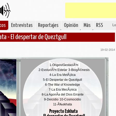
cos
Entrevistas
Reportajes
Opinión
Más
RSS
Lo
ta - El despertar de Queztgull
19-02-2014
1-
Origen/GestaciÃ³n
2-
EvoluciÃ³n Estelar
3-
BiogÃ©nesis
4-
La Era MetÃ¡lica
5-
El Despertar de Queztgull
6-
The War of Knowledge
7-
La Era MecÃ¡nica
8-
La AgonÃ­a del Dios Errante
9-
Deicidio
10-
Cosmocidio
11-
Ã‰skhata
Proyecto Eskhata