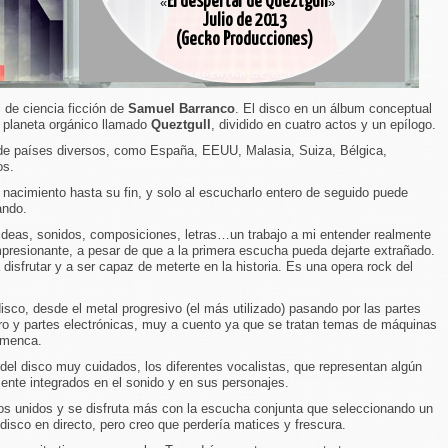
El despertar de Queztgull
«
»
Julio de 2013
(Gecko Producciones)
 de ciencia ficción de
Samuel Barranco
. El disco en un álbum conceptual
 planeta orgánico llamado
Queztgull
, dividido en cuatro actos y un epílogo.
s de países diversos, como España, EEUU, Malasia, Suiza, Bélgica,
os.
u nacimiento hasta su fin, y solo al escucharlo entero de seguido puede
ando.
ideas, sonidos, composiciones, letras…un trabajo a mi entender realmente
presionante, a pesar de que a la primera escucha pueda dejarte extrañado.
frutar y a ser capaz de meterte en la historia. Es una opera rock del
isco, desde el metal progresivo (el más utilizado) pasando por las partes
ntro y partes electrónicas, muy a cuento ya que se tratan temas de máquinas
amenca.
del disco muy cuidados, los diferentes vocalistas, que representan algún
mente integrados en el sonido y en sus personajes.
s unidos y se disfruta más con la escucha conjunta que seleccionando un
 disco en directo, pero creo que perdería matices y frescura.