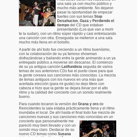
una sala ya con mucho público y
mucho más ambiente. No dejaron
pasar la oportunidad de empezar
fuertes con sus temas
Stop
Desahucios
,
Gaza
y
Perdiendo el
tiempo
del CD que estaban
presentando (
Los que van a morir
te la sudan
), con un ritmo súper rápido y casi entrelazando
una canción con otra. Enseguida se metieron a una sala
mucho más llena en el bolsillo.
A partir de ahí todo fue creciendo a un ritmo buenísimo,
con la colaboración de su ya famoso showman
disfrazándose y bailando entre la gente animando a un ya
entregado público a moverse sin descanso. El comienzo
de su ya antigua canción
Latifundista
seguida de varios
temas de sus anteriores CDs fue el punto clave para que
la gente coreara sus canciones más conocidas. La mezcla
de temas antiguos con los nuevos en una más que
acertada elección (para mi gusto) no dejo títere con
cabeza e hizo que la gente se dejara llevar por el alto
ritmo y la calidad del concierto con un sonido realmente
bueno.
Para cuando tocaron la versión del
Grana y oro
de
Reincidentes la sala estaba prácticamente llena y el ritmo
inundaba el local. De ahí hasta el final todo fue mezcla de
canciones nuevas y sus canciones más conocidas en un
concierto que personalmente
me
pareció muy bien llevado y con un
sonido muy claro. Destacar de su
nuevo CD temas como
Susana