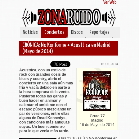
Ver Web
Noticias
Conciertos
Discos
Reportajes
CRÓNICA: No Konforme + Acusttica en Madrid
(Mayo de 2014)
16-06-2014
Acusttica, con un estilo de
rock con grandes dosis de
blues y country, abrió el
concierto en una sala aún muy
fría y vacía debido en parte a
la hora temprana del evento.
Pusieron todas las ganas y
buen hacer en animar y
calentar el ambiente con el
escaso público mezclando un
par de versiones, entre ellas
Gruta 77
alguna de Dead Kennedys,
Madrid
con canciones más antiguas
16 de Mayo de 2014
suyas. Un buen comienzo
para lo que venía más tarde.
A las 22,10 salían
No Konforme
en