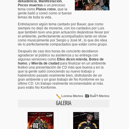
dekadencia
,
Manifestación
,
Peces muertos
o un precioso
tema como
Platos rotos
, que la
gente bailó y coreó como si fueran
temas de toda la vida.
Entrelazaron algún tema cantado por Bauer, que como
siempre no dejó de moverse, con los cantados por Luis
que también tuvo una gran actuación dejándose llevar por
el ambiente, perfectamente acompañados tanto en show
como musicalmente por Sergio y José M., lo que dio idea
de lo perfectamente compactados que están como grupo.
Después de casi dos horas de concierto decidieron
agradecer al público su asistencia y su entrega con
algunas versiones como
Ellos dicen mierda
,
Botes de
humo
, y
Mierda de ciudad
para finalizar en un ambiente
festivo una presentación de CD más que buena y en la
que la gente salió conociendo su nuevo trabajo y
habiéndolo pasado realmente bien, disfrutando de un
gran ambiente y un gran trabajo de No Konforme en su
último CD. Un trabajo realmente recomendable al más
puro estilo No Konforme.
Lorena Merino
RaÃºl Merino
GALERIA