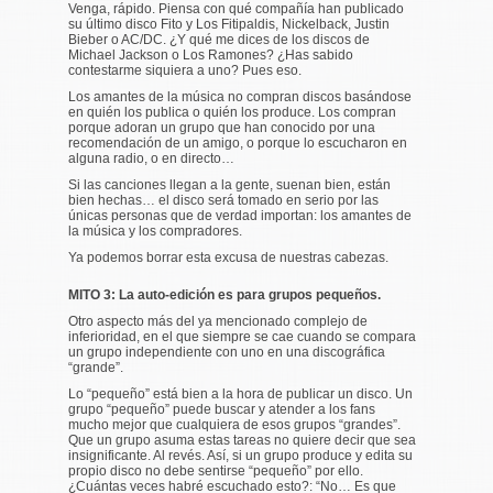
Venga, rápido. Piensa con qué compañía han publicado
su último disco Fito y Los Fitipaldis, Nickelback, Justin
Bieber o AC/DC. ¿Y qué me dices de los discos de
Michael Jackson o Los Ramones? ¿Has sabido
contestarme siquiera a uno? Pues eso.
Los amantes de la música no compran discos basándose
en quién los publica o quién los produce. Los compran
porque adoran un grupo que han conocido por una
recomendación de un amigo, o porque lo escucharon en
alguna radio, o en directo…
Si las canciones llegan a la gente, suenan bien, están
bien hechas… el disco será tomado en serio por las
únicas personas que de verdad importan: los amantes de
la música y los compradores.
Ya podemos borrar esta excusa de nuestras cabezas.
MITO 3: La auto-edición es para grupos pequeños.
Otro aspecto más del ya mencionado complejo de
inferioridad, en el que siempre se cae cuando se compara
un grupo independiente con uno en una discográfica
“grande”.
Lo “pequeño” está bien a la hora de publicar un disco. Un
grupo “pequeño” puede buscar y atender a los fans
mucho mejor que cualquiera de esos grupos “grandes”.
Que un grupo asuma estas tareas no quiere decir que sea
insignificante. Al revés. Así, si un grupo produce y edita su
propio disco no debe sentirse “pequeño” por ello.
¿Cuántas veces habré escuchado esto?: “No… Es que