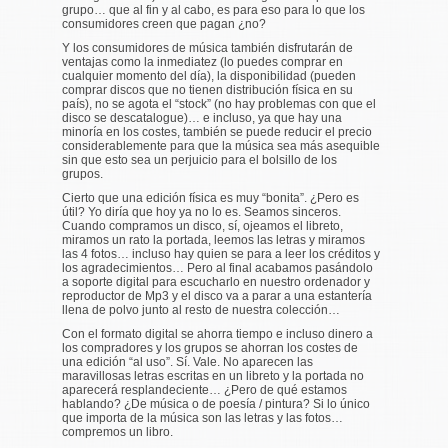
grupo… que al fin y al cabo, es para eso para lo que los
consumidores creen que pagan ¿no?
Y los consumidores de música también disfrutarán de
ventajas como la inmediatez (lo puedes comprar en
cualquier momento del día), la disponibilidad (pueden
comprar discos que no tienen distribución física en su
país), no se agota el “stock” (no hay problemas con que el
disco se descatalogue)… e incluso, ya que hay una
minoría en los costes, también se puede reducir el precio
considerablemente para que la música sea más asequible
sin que esto sea un perjuicio para el bolsillo de los
grupos.
Cierto que una edición física es muy “bonita”. ¿Pero es
útil? Yo diría que hoy ya no lo es. Seamos sinceros.
Cuando compramos un disco, sí, ojeamos el libreto,
miramos un rato la portada, leemos las letras y miramos
las 4 fotos… incluso hay quien se para a leer los créditos y
los agradecimientos… Pero al final acabamos pasándolo
a soporte digital para escucharlo en nuestro ordenador y
reproductor de Mp3 y el disco va a parar a una estantería
llena de polvo junto al resto de nuestra colección…
Con el formato digital se ahorra tiempo e incluso dinero a
los compradores y los grupos se ahorran los costes de
una edición “al uso”. Sí. Vale. No aparecen las
maravillosas letras escritas en un libreto y la portada no
aparecerá resplandeciente… ¿Pero de qué estamos
hablando? ¿De música o de poesía / pintura? Si lo único
que importa de la música son las letras y las fotos…
compremos un libro.