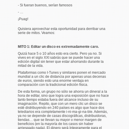
- Si fueran buenos, serían famosos
- …
¡Puag!
Quisiera aprovechar esta oportunidad para derribar una
serie de mitos. Veamos:
MITO 1: Editar un disco es extremadamente caro.
Quizá hace 5 o 10 años esto era cierto. Pero ya no. Si
vives en el siglo XXI sabrás que se puede hacer una
edición digital sin tener que estar ahorrando durante la
mitad de la vida.
Plataformas como I-Tunes y similares ponen el mercado
mundial a un clic de distancia por apenas unas decenas
de euros, siendo esto una enorme ventaja en
comparación con la tradicional edición física.
De esta forma, un grupo no sólo se ahorra un dineral a la
hora de editar, sino que logra una exposición que no hace
tanto tiempo estaba fuera del alcance incluso de su
imaginación. Repito, que con un mero clic un disco se
esté distribuyendo en 240 países es algo que hace dos
telediarios era completamente i-ni-ma-gi-na-ble. Además,
ya no se depende de casas discográficas, distribuidoras,
tiendas… que se llevan su mayor o menor margen de
beneficios (en la mayoría de los casos sin haber
arriesgado nada). El dinero será íntegramente para el