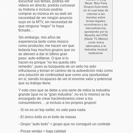
escuchar sus temas, podrás ver
Music ‘Bizz Para
vídeos en directo, podrás curiosear
Grupos Auto-todo
su historia e incluso podrás
en el cual trata de
comprar su música en su web sin
orientar a las
necesidad de ver ningún anuncio
bandas sobre
temas legales,
suyo en la MTV, sin necesidad de
económicos y de
que ninguna “major” lo haya
mercadotecnia,
fichado…
apostando por la
filosofía del HTM
Sin embargo, mis años de
(Hazlo Tú Mismo)
experiencia tanto como músico
como única
como productor, me hacen ver que
alternativa a la
todavía hay muchos grupos que no
industria musical
tradicional.
se atreven a dar el último gran
paso: auto-editarse. O que si lo
hacen es porque “no les queda otro
remedio”, pues su búsqueda de un sello ha sido
infructuosa y toman el camino de la autoedición más como
una solución de continuidad que como una oportunidad
en sí, siendo incapaces de ver el enorme valor y potencial
que su trabajo tiene.
Y esto creo que se debe a una serie de mitos la industria
grande (que no la “gran industria”, no es lo mismo) se ha
encargado de crear haciéndoselos creer a los
consumidores… ¡e incluso a los propios grupos!
- Si no es un top-seller, no vale para nada
- El único éxito es el éxito de masas
- Grupo “auto-todo” = grupo que no consiguió un contrato
- Pocas ventas = baja calidad