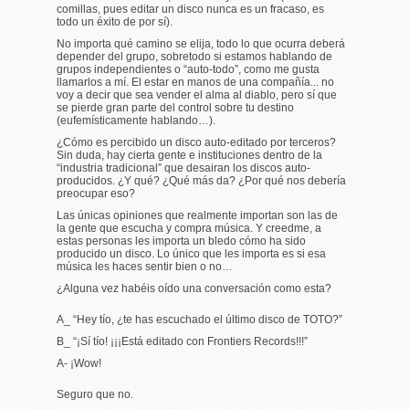
comillas, pues editar un disco nunca es un fracaso, es
todo un éxito de por sí).
No importa qué camino se elija, todo lo que ocurra deberá
depender del grupo, sobretodo si estamos hablando de
grupos independientes o “auto-todo”, como me gusta
llamarlos a mí. El estar en manos de una compañía... no
voy a decir que sea vender el alma al diablo, pero sí que
se pierde gran parte del control sobre tu destino
(eufemísticamente hablando…).
¿Cómo es percibido un disco auto-editado por terceros?
Sin duda, hay cierta gente e instituciones dentro de la
“industria tradicional” que desairan los discos auto-
producidos. ¿Y qué? ¿Qué más da? ¿Por qué nos debería
preocupar eso?
Las únicas opiniones que realmente importan son las de
la gente que escucha y compra música. Y creedme, a
estas personas les importa un bledo cómo ha sido
producido un disco. Lo único que les importa es si esa
música les haces sentir bien o no…
¿Alguna vez habéis oído una conversación como esta?
A_ “Hey tío, ¿te has escuchado el último disco de TOTO?”
B_ “¡Sí tío! ¡¡¡Está editado con Frontiers Records!!!”
A- ¡Wow!
Seguro que no.