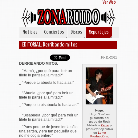
Ver Web
Noticias
Conciertos
Discos
Reportajes
EDITORIAL: Derribando mitos
16-11-2011
DERRIBANDO MITOS.
_ “Mamá, ¿por qué para freír un
filete lo partes a la mitad?”
_ “Porque tu abuela lo hacía así”
_ “Abuela, ¿por qué para freír un
filete lo partes a la mitad?”
_ “Porque tu bisabuela lo hacía así”
Hugo
,
Hugo “Cris” es
_ “Bisabuela, ¿por qué para freír un
guitarrista del
filete lo partes a la mitad?”
grupo de Rock
Melódico
Xader
y
_ “Pues porque de joven tenía sólo
productor ejecutivo
una sartén, y era tan pequeña que
en
Lume
no me cogía entero”
Produccións
,