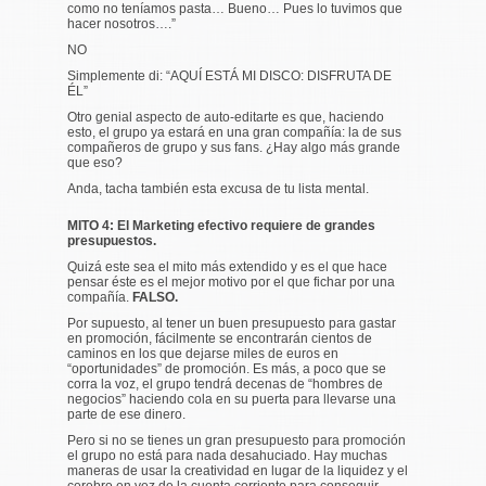
como no teníamos pasta… Bueno… Pues lo tuvimos que
hacer nosotros….”
NO
Simplemente di: “AQUÍ ESTÁ MI DISCO: DISFRUTA DE
ÉL”
Otro genial aspecto de auto-editarte es que, haciendo
esto, el grupo ya estará en una gran compañía: la de sus
compañeros de grupo y sus fans. ¿Hay algo más grande
que eso?
Anda, tacha también esta excusa de tu lista mental.
MITO 4: El Marketing efectivo requiere de grandes
presupuestos.
Quizá este sea el mito más extendido y es el que hace
pensar éste es el mejor motivo por el que fichar por una
compañía.
FALSO.
Por supuesto, al tener un buen presupuesto para gastar
en promoción, fácilmente se encontrarán cientos de
caminos en los que dejarse miles de euros en
“oportunidades” de promoción. Es más, a poco que se
corra la voz, el grupo tendrá decenas de “hombres de
negocios” haciendo cola en su puerta para llevarse una
parte de ese dinero.
Pero si no se tienes un gran presupuesto para promoción
el grupo no está para nada desahuciado. Hay muchas
maneras de usar la creatividad en lugar de la liquidez y el
cerebro en vez de la cuenta corriente para conseguir