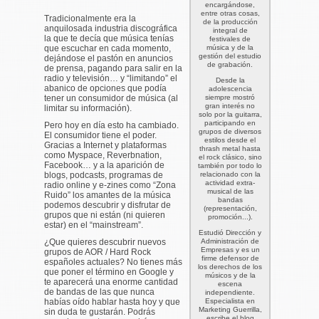
encargándose,
entre otras cosas,
Tradicionalmente era la
de la producción
anquilosada industria discográfica
integral de
la que te decía que música tenías
festivales de
que escuchar en cada momento,
música y de la
gestión del estudio
dejándose el pastón en anuncios
de grabación.
de prensa, pagando para salir en la
radio y televisión… y “limitando” el
Desde la
abanico de opciones que podía
adolescencia
tener un consumidor de música (al
siempre mostró
gran interés no
limitar su información).
solo por la guitarra,
participando en
Pero hoy en día esto ha cambiado.
grupos de diversos
El consumidor tiene el poder.
estilos desde el
Gracias a Internet y plataformas
thrash metal hasta
como Myspace, Reverbnation,
el rock clásico, sino
Facebook… y a la aparición de
también por todo lo
blogs, podcasts, programas de
relacionado con la
actividad extra-
radio online y e-zines como “Zona
musical de las
Ruido” los amantes de la música
bandas
podemos descubrir y disfrutar de
(representación,
grupos que ni están (ni quieren
promoción...).
estar) en el “mainstream”.
Estudió Dirección y
¿Que quieres descubrir nuevos
Administración de
Empresas y es un
grupos de AOR / Hard Rock
firme defensor de
españoles actuales? No tienes más
los derechos de los
que poner el término en Google y
músicos y de la
te aparecerá una enorme cantidad
escena
de bandas de las que nunca
independiente.
habías oído hablar hasta hoy y que
Especialista en
Marketing Guerrilla
,
sin duda te gustarán. Podrás
escribe el blog