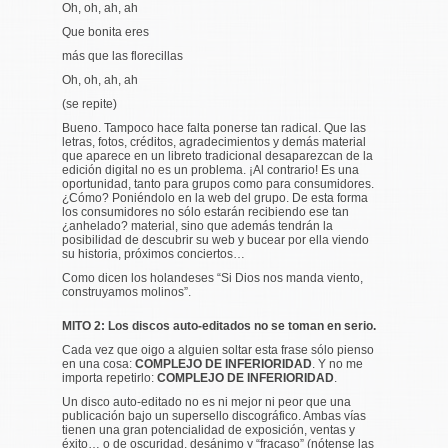
Oh, oh, ah, ah
Que bonita eres
más que las florecillas
Oh, oh, ah, ah
(se repite)
Bueno. Tampoco hace falta ponerse tan radical. Que las
letras, fotos, créditos, agradecimientos y demás material
que aparece en un libreto tradicional desaparezcan de la
edición digital no es un problema. ¡Al contrario! Es una
oportunidad, tanto para grupos como para consumidores.
¿Cómo? Poniéndolo en la web del grupo. De esta forma
los consumidores no sólo estarán recibiendo ese tan
¿anhelado? material, sino que además tendrán la
posibilidad de descubrir su web y bucear por ella viendo
su historia, próximos conciertos…
Como dicen los holandeses “Si Dios nos manda viento,
construyamos molinos”.
MITO 2: Los discos auto-editados no se toman en serio.
Cada vez que oigo a alguien soltar esta frase sólo pienso
en una cosa:
COMPLEJO DE INFERIORIDAD
. Y no me
importa repetirlo:
COMPLEJO DE INFERIORIDAD
.
Un disco auto-editado no es ni mejor ni peor que una
publicación bajo un supersello discográfico. Ambas vías
tienen una gran potencialidad de exposición, ventas y
éxito… o de oscuridad, desánimo y “fracaso” (nótense las