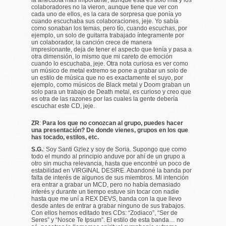
colaboradores no la vieron, aunque tiene que ver con
cada uno de ellos, es la cara de sorpresa que ponía yo
cuando escuchaba sus colaboraciones, jeje. Yo sabía
como sonaban los temas, pero tío, cuando escuchas, por
ejemplo, un solo de guitarra trabajado íntegramente por
un colaborador, la canción crece de manera
impresionante, deja de tener el aspecto que tenía y pasa a
otra dimensión, lo mismo que mi careto de emoción
cuando lo escuchaba, jeje. Otra nota curiosa es ver como
un músico de metal extremo se pone a grabar un solo de
un estilo de música que no es exactamente el suyo, por
ejemplo, como músicos de Black metal y Doom graban un
solo para un trabajo de Death metal, es curioso y creo que
es otra de las razones por las cuales la gente debería
escuchar este CD, jeje.
ZR
:
Para los que no conozcan al grupo, puedes hacer
una presentación? De donde vienes, grupos en los que
has tocado, estilos, etc.
S.G.
: Soy Santi Gzlez y soy de Soria. Supongo que como
todo el mundo al principio anduve por ahí de un grupo a
otro sin mucha relevancia, hasta que encontré un poco de
estabilidad en VIRGINAL DESIRE. Abandoné la banda por
falta de interés de algunos de sus miembros. Mi intención
era entrar a grabar un MCD, pero no había demasiado
interés y durante un tiempo estuve sin tocar con nadie
hasta que me uní a REX DEVS, banda con la que llevo
desde antes de entrar a grabar ninguno de sus trabajos.
Con ellos hemos editado tres CDs: “Zodiaco”, “Ser de
Seres” y “Nosce Te Ipsum”. El estilo de esta banda… no