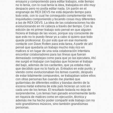
ensayos y componiendo para editar trabajos, este tiempo
no lo tenía, con lo cual tenía la idea, trabajaba en ello muy
despacio pero no podía editar nada. Un parón en el
engranaje de REX DEVS me está dejando tiempo para
todo esto, con lo cual he conseguido complementar mis
inquietudes componiendo y tocando cosas muy diferentes
a las de REX DEVS. La idea de las colaboraciones ha ido
evolucionando en mi cabeza a través del tiempo. Con la
edición de mi primer trabajo solo pensé en que alguien
hiciera el trabajo de las voces, porque soy consciente de
que esto no lo puedo llevar yo a cabo si quiero que todo
quede profesional. Es por esto que en ese momento
contacte con Dave Rotten para esta tarea. A partir de ahí
pensé que quedaría un trabajo mucho más rico en
matices si en lugar de una sola colaboración intentara
encontrar colaboradores para las líneas que fueran
demasiado complejas como para que yo las ejecutara. Ahí
me surgió el trabajar con bajistas que hicieran el trabajo
del bajo, además de los cantantes, que ya estaba más
que decidido que no lo haría yo. Entrados en este punto, y
viendo como evolucionaban los temas cuando, después
de estar totalmente compuestos, se trabajaban sobre ellos
con otras personas fue cuando me planteé que
guitarristas de diferentes estilos y bandas dentro de la
escena metal extrema de este país hicieran un solo en
cada uno de los temas. El resultado todavía no deja de
sorprenderme. Los temas han ganado enormemente tanto
en riqueza de matices como en ejecución, técnica y
además me ha hecho poder compartir este trabajo con no
solo grandísimos músicos, sino también grandísimas
personas.