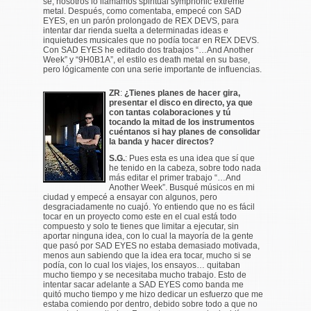
sé, nosotros lo llamamos spiritual symphonic extreme
metal. Después, como comentaba, empecé con SAD
EYES, en un parón prolongado de REX DEVS, para
intentar dar rienda suelta a determinadas ideas e
inquietudes musicales que no podía tocar en REX DEVS.
Con SAD EYES he editado dos trabajos “…And Another
Week” y “9H0B1A”, el estilo es death metal en su base,
pero lógicamente con una serie importante de influencias.
ZR
:
¿Tienes planes de hacer gira,
presentar el disco en directo, ya que
con tantas colaboraciones y tú
tocando la mitad de los instrumentos
cuéntanos si hay planes de consolidar
la banda y hacer directos?
S.G.
: Pues esta es una idea que sí que
he tenido en la cabeza, sobre todo nada
más editar el primer trabajo “…And
Another Week”. Busqué músicos en mi
ciudad y empecé a ensayar con algunos, pero
desgraciadamente no cuajó. Yo entiendo que no es fácil
tocar en un proyecto como este en el cual está todo
compuesto y solo te tienes que limitar a ejecutar, sin
aportar ninguna idea, con lo cual la mayoría de la gente
que pasó por SAD EYES no estaba demasiado motivada,
menos aun sabiendo que la idea era tocar, mucho si se
podía, con lo cual los viajes, los ensayos… quitaban
mucho tiempo y se necesitaba mucho trabajo. Esto de
intentar sacar adelante a SAD EYES como banda me
quitó mucho tiempo y me hizo dedicar un esfuerzo que me
estaba comiendo por dentro, debido sobre todo a que no