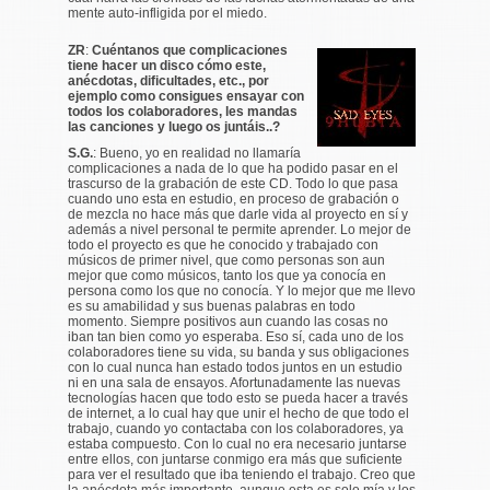
mente auto-infligida por el miedo.
ZR
:
Cuéntanos que complicaciones
tiene hacer un disco cómo este,
anécdotas, dificultades, etc., por
ejemplo como consigues ensayar con
todos los colaboradores, les mandas
las canciones y luego os juntáis..?
S.G.
: Bueno, yo en realidad no llamaría
complicaciones a nada de lo que ha podido pasar en el
trascurso de la grabación de este CD. Todo lo que pasa
cuando uno esta en estudio, en proceso de grabación o
de mezcla no hace más que darle vida al proyecto en sí y
además a nivel personal te permite aprender. Lo mejor de
todo el proyecto es que he conocido y trabajado con
músicos de primer nivel, que como personas son aun
mejor que como músicos, tanto los que ya conocía en
persona como los que no conocía. Y lo mejor que me llevo
es su amabilidad y sus buenas palabras en todo
momento. Siempre positivos aun cuando las cosas no
iban tan bien como yo esperaba. Eso sí, cada uno de los
colaboradores tiene su vida, su banda y sus obligaciones
con lo cual nunca han estado todos juntos en un estudio
ni en una sala de ensayos. Afortunadamente las nuevas
tecnologías hacen que todo esto se pueda hacer a través
de internet, a lo cual hay que unir el hecho de que todo el
trabajo, cuando yo contactaba con los colaboradores, ya
estaba compuesto. Con lo cual no era necesario juntarse
entre ellos, con juntarse conmigo era más que suficiente
para ver el resultado que iba teniendo el trabajo. Creo que
la anécdota más importante, aunque esta es solo mía y los