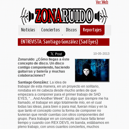
Ver Web
Noticias
Conciertos
Discos
Reportajes
ENTREVISTA: Santiago González (Sad Eyes)
10-05-2013
Zonaruido
:
¿Cómo llegas a éste
concepto de disco. Un disco
contigo componiendo, haciendo
guitarras y batería y muchas
colaboraciones?
Santiago González
: La idea de
trabajar de esta manera, en un proyecto en solitario,
rondaba en mi cabeza desde mucho antes de que
empezara a componer para el primer trabajo de SAD
EYES, “…And Another Week”. Es algo que siempre me ha
llamado, el trabajar en algo totalmente mío, en el cual
todas las ideas, para bien o para mal, fueran mías y en la
que tanto el concepto como la forma de componer no
tuvieran que rendir cuentas con otros componentes del
grupo. Para trabajar en un concepto así hace falta tener
tiempo y cuando con REX DEVS, mi banda, estábamos en
pleno trabajo, con unos cuantos conciertos, muchos