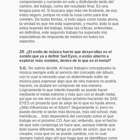
componiendo y currando en esto y disfrutando tanto del
camino, del trabajo, como del resultado final. Es una
terapia para mí. Si buscara algo más me frustraría, de eso
estoy seguro, porque no está la cosa como para tirar
cohetes. De todas formas, si todo sigue como hasta ahora,
la verdad es que me está superando, y mucho, todo lo que
estoy leyendo del trabajo, todas las críticas, entrevistas…
en definitiva, este segundo trabajo ha superado mis
expectativas de respuesta de medios en todos los
aspectos.
ZR
:
¿El estilo de música fuerte que desarrollas es el
sonido que va a definir Sad Eyes, o estás abierto a
explorar más sonidos, dentro de lo que es el metal?
S.G.
: No sabría decirte. Al hacer trabajos conceptuales la
música siempre está al servicio del concepto del álbum,
con lo cual si necesito usar un determinado estilo de
música para expresar algo que de otra manera no podría
hacerlo, no dudaré en componer de esa manera.
Lógicamente lo que intento trasmitir se puede hacer
mediante el metal extremo y más aun con el death metal,
así que no me veo en un futuro próximo haciendo de SAD
EYES un proyecto que se aleje de lo que es hasta ahora.
¿Más influencias en el futuro? Seguramente sí, pero no
puedo decirte si serán más técnicas, más old school, más
melódicas… todo dependerá del concepto sobre el que
trabaje en el próximo CD. Aun así, entiendo, que el hecho
de que solo componga yo hace que, aunque intente que
todo suene diferente, tenga un punto de unión, que es el
creador, cosa que no se puede cambiar, con lo cual
siempre habrá algo ahí que haga que se identifique como