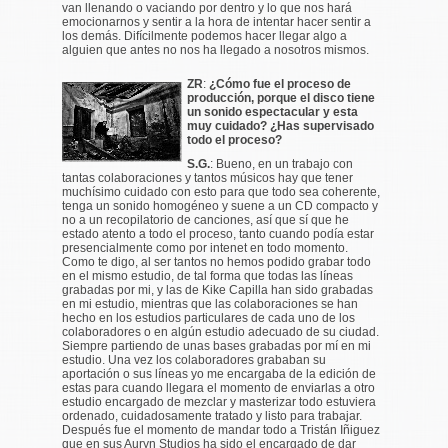
van llenando o vaciando por dentro y lo que nos hará
emocionarnos y sentir a la hora de intentar hacer sentir a
los demás. Difícilmente podemos hacer llegar algo a
alguien que antes no nos ha llegado a nosotros mismos.
ZR
:
¿Cómo fue el proceso de
producción, porque el disco tiene
un sonido espectacular y esta
muy cuidado? ¿Has supervisado
todo el proceso?
S.G.
: Bueno, en un trabajo con
tantas colaboraciones y tantos músicos hay que tener
muchísimo cuidado con esto para que todo sea coherente,
tenga un sonido homogéneo y suene a un CD compacto y
no a un recopilatorio de canciones, así que sí que he
estado atento a todo el proceso, tanto cuando podía estar
presencialmente como por intenet en todo momento.
Como te digo, al ser tantos no hemos podido grabar todo
en el mismo estudio, de tal forma que todas las líneas
grabadas por mi, y las de Kike Capilla han sido grabadas
en mi estudio, mientras que las colaboraciones se han
hecho en los estudios particulares de cada uno de los
colaboradores o en algún estudio adecuado de su ciudad.
Siempre partiendo de unas bases grabadas por mí en mi
estudio. Una vez los colaboradores grababan su
aportación o sus líneas yo me encargaba de la edición de
estas para cuando llegara el momento de enviarlas a otro
estudio encargado de mezclar y masterizar todo estuviera
ordenado, cuidadosamente tratado y listo para trabajar.
Después fue el momento de mandar todo a Tristán Iñiguez
que en sus Auryn Studios ha sido el encargado de dar