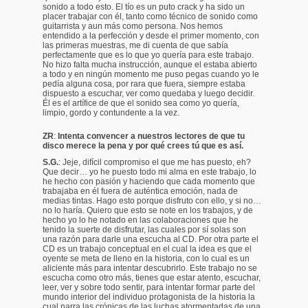
sonido a todo esto. El tío es un puto crack y ha sido un
placer trabajar con él, tanto como técnico de sonido como
guitarrista y aun más como persona. Nos hemos
entendido a la perfección y desde el primer momento, con
las primeras muestras, me di cuenta de que sabía
perfectamente que es lo que yo quería para este trabajo.
No hizo falta mucha instrucción, aunque el estaba abierto
a todo y en ningún momento me puso pegas cuando yo le
pedía alguna cosa, por rara que fuera, siempre estaba
dispuesto a escuchar, ver como quedaba y luego decidir.
Él es el artífice de que el sonido sea como yo quería,
limpio, gordo y contundente a la vez.
ZR
:
Intenta convencer a nuestros lectores de que tu
disco merece la pena y por qué crees tú que es así.
S.G.
: Jeje, difícil compromiso el que me has puesto, eh?
Que decir… yo he puesto todo mi alma en este trabajo, lo
he hecho con pasión y haciendo que cada momento que
trabajaba en él fuera de auténtica emoción, nada de
medias tintas. Hago esto porque disfruto con ello, y si no…
no lo haría. Quiero que esto se note en los trabajos, y de
hecho yo lo he notado en las colaboraciones que he
tenido la suerte de disfrutar, las cuales por sí solas son
una razón para darle una escucha al CD. Por otra parte el
CD es un trabajo conceptual en el cual la idea es que el
oyente se meta de lleno en la historia, con lo cual es un
aliciente más para intentar descubrirlo. Este trabajo no se
escucha como otro más, tienes que estar atento, escuchar,
leer, ver y sobre todo sentir, para intentar formar parte del
mundo interior del individuo protagonista de la historia la
cual narra las crónicas de las luchas atormentadas de una