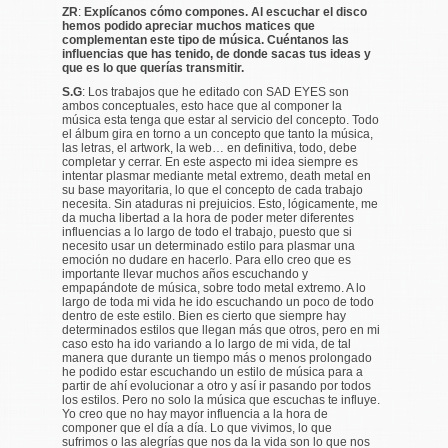
ZR
:
Explícanos cómo compones. Al escuchar el disco
hemos podido apreciar muchos matices que
complementan este tipo de música. Cuéntanos las
influencias que has tenido, de donde sacas tus ideas y
que es lo que querías transmitir.
S.G
: Los trabajos que he editado con SAD EYES son
ambos conceptuales, esto hace que al componer la
música esta tenga que estar al servicio del concepto. Todo
el álbum gira en torno a un concepto que tanto la música,
las letras, el artwork, la web… en definitiva, todo, debe
completar y cerrar. En este aspecto mi idea siempre es
intentar plasmar mediante metal extremo, death metal en
su base mayoritaria, lo que el concepto de cada trabajo
necesita. Sin ataduras ni prejuicios. Esto, lógicamente, me
da mucha libertad a la hora de poder meter diferentes
influencias a lo largo de todo el trabajo, puesto que si
necesito usar un determinado estilo para plasmar una
emoción no dudare en hacerlo. Para ello creo que es
importante llevar muchos años escuchando y
empapándote de música, sobre todo metal extremo. A lo
largo de toda mi vida he ido escuchando un poco de todo
dentro de este estilo. Bien es cierto que siempre hay
determinados estilos que llegan más que otros, pero en mi
caso esto ha ido variando a lo largo de mi vida, de tal
manera que durante un tiempo más o menos prolongado
he podido estar escuchando un estilo de música para a
partir de ahí evolucionar a otro y así ir pasando por todos
los estilos. Pero no solo la música que escuchas te influye.
Yo creo que no hay mayor influencia a la hora de
componer que el día a día. Lo que vivimos, lo que
sufrimos o las alegrías que nos da la vida son lo que nos