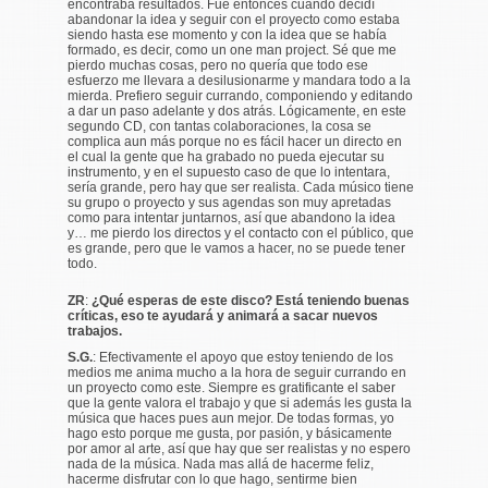
encontraba resultados. Fue entonces cuando decidí
abandonar la idea y seguir con el proyecto como estaba
siendo hasta ese momento y con la idea que se había
formado, es decir, como un one man project. Sé que me
pierdo muchas cosas, pero no quería que todo ese
esfuerzo me llevara a desilusionarme y mandara todo a la
mierda. Prefiero seguir currando, componiendo y editando
a dar un paso adelante y dos atrás. Lógicamente, en este
segundo CD, con tantas colaboraciones, la cosa se
complica aun más porque no es fácil hacer un directo en
el cual la gente que ha grabado no pueda ejecutar su
instrumento, y en el supuesto caso de que lo intentara,
sería grande, pero hay que ser realista. Cada músico tiene
su grupo o proyecto y sus agendas son muy apretadas
como para intentar juntarnos, así que abandono la idea
y… me pierdo los directos y el contacto con el público, que
es grande, pero que le vamos a hacer, no se puede tener
todo.
ZR
:
¿Qué esperas de este disco? Está teniendo buenas
críticas, eso te ayudará y animará a sacar nuevos
trabajos.
S.G.
: Efectivamente el apoyo que estoy teniendo de los
medios me anima mucho a la hora de seguir currando en
un proyecto como este. Siempre es gratificante el saber
que la gente valora el trabajo y que si además les gusta la
música que haces pues aun mejor. De todas formas, yo
hago esto porque me gusta, por pasión, y básicamente
por amor al arte, así que hay que ser realistas y no espero
nada de la música. Nada mas allá de hacerme feliz,
hacerme disfrutar con lo que hago, sentirme bien