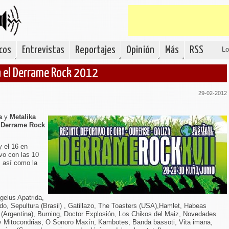
cos
Entrevistas
Reportajes
Opinión
Más
RSS
Lo
a el Derrame Rock 2012
29-02-2012
a
y
Metalika
l
Derrame Rock
y el 16 en
ivo con las 10
, así como la
gelus Apatrida,
 Sepultura (Brasil) , Gatillazo, The Toasters (USA),Hamlet, Habeas
Argentina), Burning, Doctor Explosión, Los Chikos del Maiz, Novedades
y Mitocondrias, O Sonoro Maxín, Kambotes, Banda bassoti, Vita imana,