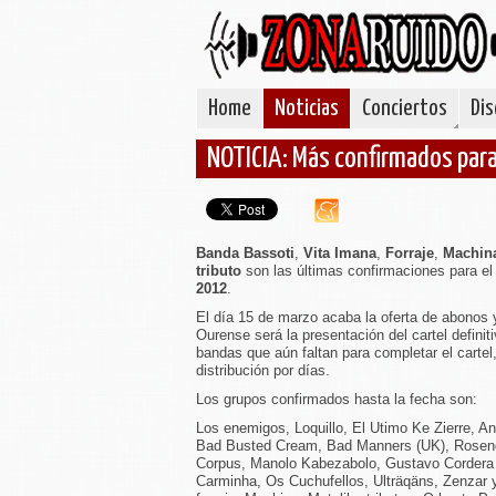
Home
Noticias
Conciertos
Dis
NOTICIA: Más confirmados par
Banda Bassoti
,
Vita Imana
,
Forraje
,
Machin
tributo
son las últimas confirmaciones para e
2012
.
El día 15 de marzo acaba la oferta de abonos 
Ourense será la presentación del cartel definit
bandas que aún faltan para completar el cartel
distribución por días.
Los grupos confirmados hasta la fecha son:
Los enemigos, Loquillo, El Utimo Ke Zierre, An
Bad Busted Cream, Bad Manners (UK), Rosendo,
Corpus, Manolo Kabezabolo, Gustavo Cordera (
Carminha, Os Cuchufellos, Ulträqäns, Zenzar 