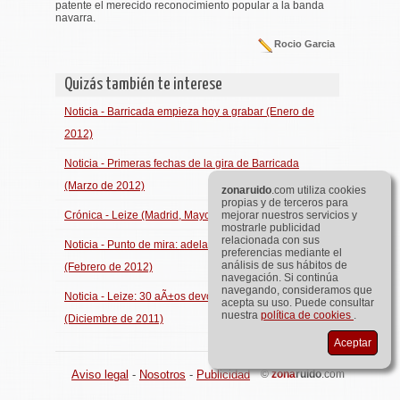
patente el merecido reconocimiento popular a la banda
navarra.
Rocio Garcia
Quizás también te interese
Noticia - Barricada empieza hoy a grabar (Enero de
2012)
Noticia - Primeras fechas de la gira de Barricada
(Marzo de 2012)
zona
ruido
.com utiliza cookies
propias y de terceros para
Crónica - Leize (Madrid, Mayo de 2011)
mejorar nuestros servicios y
mostrarle publicidad
relacionada con sus
Noticia - Punto de mira: adelanto de Barricada
preferencias mediante el
análisis de sus hábitos de
(Febrero de 2012)
navegación. Si continúa
navegando, consideramos que
Noticia - Leize: 30 aÃ±os devorando las calles
acepta su uso. Puede consultar
nuestra
política de cookies
.
(Diciembre de 2011)
Aceptar
Aviso legal
-
Nosotros
-
Publicidad
©
zona
ruido
.com