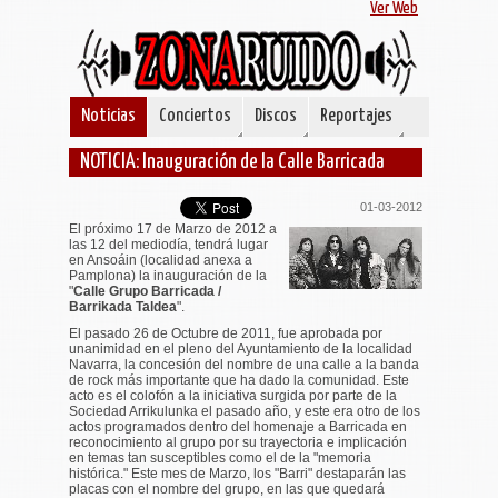
Ver Web
Noticias
Conciertos
Discos
Reportajes
NOTICIA: Inauguración de la Calle Barricada
01-03-2012
El próximo 17 de Marzo de 2012 a
las 12 del mediodía, tendrá lugar
en Ansoáin (localidad anexa a
Pamplona) la inauguración de la
"
Calle Grupo Barricada /
Barrikada Taldea
".
El pasado 26 de Octubre de 2011, fue aprobada por
unanimidad en el pleno del Ayuntamiento de la localidad
Navarra, la concesión del nombre de una calle a la banda
de rock más importante que ha dado la comunidad. Este
acto es el colofón a la iniciativa surgida por parte de la
Sociedad Arrikulunka el pasado año, y este era otro de los
actos programados dentro del homenaje a Barricada en
reconocimiento al grupo por su trayectoria e implicación
en temas tan susceptibles como el de la "memoria
histórica." Este mes de Marzo, los "Barri" destaparán las
placas con el nombre del grupo, en las que quedará