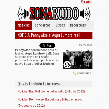
Ver Web
Noticias
Conciertos
Discos
Reportajes
NOTICIA: Pennywise al Aupa Lumbreiras!!
19-03-2012
Pennywise
confirmados para el
festival
Aupa Lumbreiras!!
. Será
su única fecha en España. El
próximo 1 de mayo publicarán su
nuevo trabajo "
All or Nothing
".
ZonaRuido
Quizás también te interese
Noticia - Bad Religion en el estudio (Julio de 2012)
Noticia - Pennywise: Barcelona y Bilbao en mayo
(Diciembre de 2012)