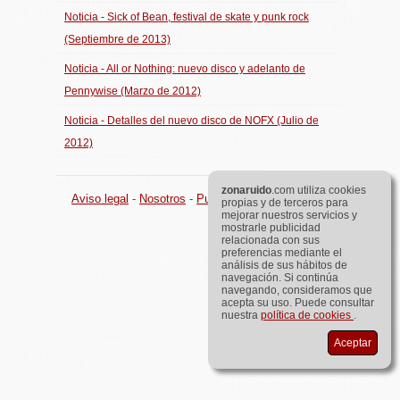
Noticia - Sick of Bean, festival de skate y punk rock
(Septiembre de 2013)
Noticia - All or Nothing: nuevo disco y adelanto de
Pennywise (Marzo de 2012)
Noticia - Detalles del nuevo disco de NOFX (Julio de
2012)
zona
ruido
.com utiliza cookies
Aviso legal
-
Nosotros
-
Publicidad
©
zona
ruido
.com
propias y de terceros para
mejorar nuestros servicios y
mostrarle publicidad
relacionada con sus
preferencias mediante el
análisis de sus hábitos de
navegación. Si continúa
navegando, consideramos que
acepta su uso. Puede consultar
nuestra
política de cookies
.
Aceptar