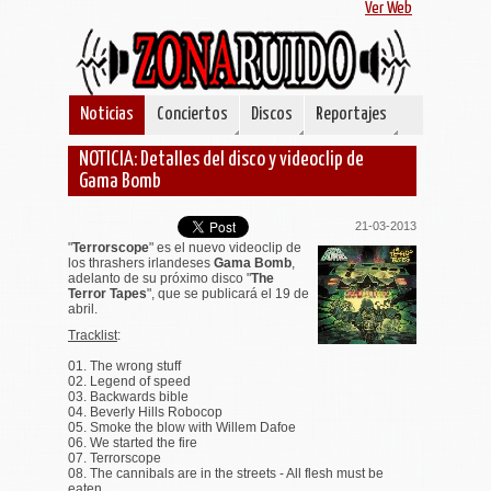
Ver Web
Noticias
Conciertos
Discos
Reportajes
NOTICIA: Detalles del disco y videoclip de
Gama Bomb
21-03-2013
"
Terrorscope
" es el nuevo videoclip de
los thrashers irlandeses
Gama Bomb
,
adelanto de su próximo disco "
The
Terror Tapes
", que se publicará el 19 de
abril.
Tracklist
:
01. The wrong stuff
02. Legend of speed
03. Backwards bible
04. Beverly Hills Robocop
05. Smoke the blow with Willem Dafoe
06. We started the fire
07. Terrorscope
08. The cannibals are in the streets - All flesh must be
eaten