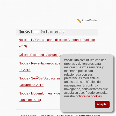
ZonaRuido
Quizás también te interese
Noticia - HÃ©roes, cuarto disco de Aphonnic (Junio de
2013)
Crítica - Disturbed - Asylum (Agosto de 2010)
zona
ruido
.com utiliza cookies
Noticia - Revienta, nuevo adelanto de Xkrude (Marzo
propias y de terceros para
mejorar nuestros servicios y
de 2013)
mostrarle publicidad
relacionada con sus
preferencias mediante el
Noticia - SerÃ©is Vosotros, nuevo vÃ­deo de Tenpel
análisis de sus hábitos de
(Octubre de 2012)
navegación. Si continúa
navegando, consideramos que
acepta su uso. Puede consultar
Noticia - Modernformers, videoclip de Bolu2 Death
nuestra
política de cookies
.
(Junio de 2014)
Aceptar