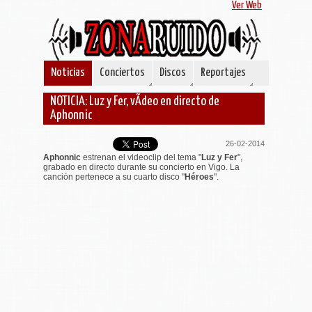
Ver Web
Noticias
Conciertos
Discos
Reportajes
NOTICIA: Luz y Fer, vÃ­deo en directo de
Aphonnic
26-02-2014
Aphonnic
estrenan el videoclip del tema "
Luz y Fer
",
grabado en directo durante su concierto en Vigo. La
canción pertenece a su cuarto disco "
Héroes
".