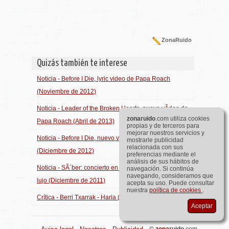
ZonaRuido
Quizás también te interese
Noticia - Before I Die, lyric video de Papa Roach
(Noviembre de 2012)
Noticia - Leader of the Broken Hearts, nuevo vÃ­deo de
zona
ruido
.com utiliza cookies
Papa Roach (Abril de 2013)
propias y de terceros para
mejorar nuestros servicios y
Noticia - Before I Die, nuevo vÃ­deo de Papa Roach
mostrarle publicidad
relacionada con sus
(Diciembre de 2012)
preferencias mediante el
análisis de sus hábitos de
Noticia - SÃ´ber: concierto en Madrid con invitados de
navegación. Si continúa
navegando, consideramos que
lujo (Diciembre de 2011)
acepta su uso. Puede consultar
nuestra
política de cookies
.
Crítica - Berri Txarrak - Haria (Noviembre de 2011)
Aceptar