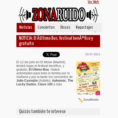
Ver Web
Noticias
Conciertos
Discos
Reportajes
NOTICIA: El Ãšltimo Bus, festival benÃ©fico y
gratuito
03-07-2014
El 12 de julio en El Molar (Madrid),
tendrá lugar el festival benéfico, y
gratuito,
El Último Bus
. Habrá
actividades para toda la familia por la
mañana y por la tarde los conciertos de
Julio Castejón
(Asfalto),
Aphonnic
,
The
Lucky Dados
,
Clave 100
y más.
ZonaRuido
Quizás también te interese