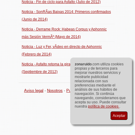
Noticia - Fin de ciclo para Asfalto (Julio de 2012)
Noticia - SonRÃ­as Baixas 2014: Primeros confirmados
(Junio de 2014)
Noticia - Derrame Rock: Habeas Corpus y Aphonnic
más Sesión VermÃº (Mayo de 2014)
Noticia - Luz y Fer, vÃ­deo en directo de Aphonnic
(Febrero de 2014)
Noticia - Asfalto retoma la gira 40 aniversario
zona
ruido
.com utiliza cookies
propias y de terceros para
(Septiembre de 2012)
mejorar nuestros servicios y
mostrarle publicidad
relacionada con sus
preferencias mediante el
análisis de sus hábitos de
Aviso legal
-
Nosotros
-
Publicidad
©
zona
ruido
.com
navegación. Si continúa
navegando, consideramos que
acepta su uso. Puede consultar
nuestra
política de cookies
.
Aceptar