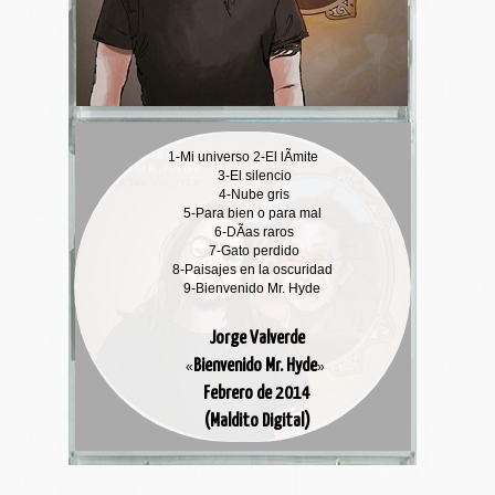
1-
Mi universo
2-
El lÃ­mite
3-
El silencio
4-
Nube gris
5-
Para bien o para mal
6-
DÃ­as raros
7-
Gato perdido
8-
Paisajes en la oscuridad
9-
Bienvenido Mr. Hyde
Jorge Valverde
Bienvenido Mr. Hyde
«
»
Febrero de 2014
(Maldito Digital)