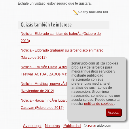
Échale un vistazo, estoy seguro que te gustará.
Charly rock and roll
Quizás también te interese
Noticia - Eldorado cambian de baterÃ­a (Octubre de
2013)
Noticia - Eldorado grabarán su tercer disco en marzo
(Marzo de 2012)
zona
ruido
.com utiliza cookies
Noticia - Emisión Pirata, 4 dÃ©cadas de radio rock
propias y de terceros para
mejorar nuestros servicios y
Festival [ACTUALIZADO] (Mayo de 2012)
mostrarle publicidad
relacionada con sus
preferencias mediante el
Noticia - Metáfora, nuevo vÃ­deo de Moebio
análisis de sus hábitos de
(Noviembre de 2012)
navegación. Si continúa
navegando, consideramos que
acepta su uso. Puede consultar
Noticia - Hacia ningÃºn lugar: Adelanto de Whisky
nuestra
política de cookies
.
Caravan (Febrero de 2012)
Aceptar
Aviso legal
-
Nosotros
-
Publicidad
©
zona
ruido
.com