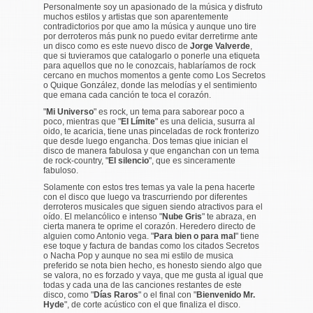
Personalmente soy un apasionado de la música y disfruto
muchos estilos y artistas que son aparentemente
contradictorios por que amo la música y aunque uno tire
por derroteros más punk no puedo evitar derretirme ante
un disco como es este nuevo disco de
Jorge Valverde
,
que si tuvieramos que catalogarlo o ponerle una etiqueta
para aquellos que no le conozcais, hablaríamos de rock
cercano en muchos momentos a gente como Los Secretos
o Quique González, donde las melodías y el sentimiento
que emana cada canción te toca el corazón.
"
Mi Universo
" es rock, un tema para saborear poco a
poco, mientras que "
El Límite
" es una delicia, susurra al
oido, te acaricia, tiene unas pinceladas de rock fronterizo
que desde luego engancha. Dos temas qiue inician el
disco de manera fabulosa y que enganchan con un tema
de rock-country, "
El silencio
", que es sinceramente
fabuloso.
Solamente con estos tres temas ya vale la pena hacerte
con el disco que luego va trascurriendo por diferentes
derroteros musicales que siguen siendo atractivos para el
oído. El melancólico e intenso "
Nube Gris
" te abraza, en
cierta manera te oprime el corazón. Heredero directo de
alguien como Antonio vega. "
Para bien o para mal
" tiene
ese toque y factura de bandas como los citados Secretos
o Nacha Pop y aunque no sea mi estilo de musica
preferido se nota bien hecho, es honesto siendo algo que
se valora, no es forzado y vaya, que me gusta al igual que
todas y cada una de las canciones restantes de este
disco, como "
Días Raros
" o el final con "
Bienvenido Mr.
Hyde
", de corte acústico con el que finaliza el disco.