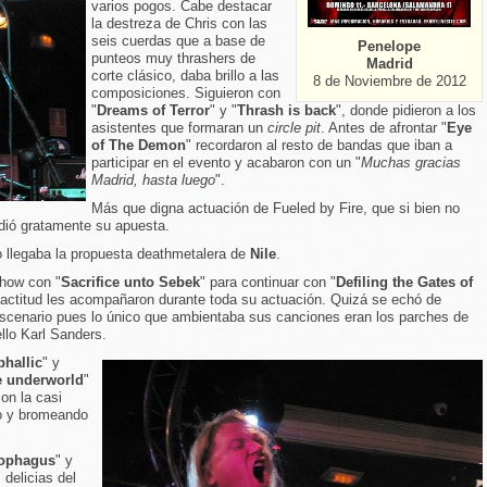
varios pogos. Cabe destacar
la destreza de Chris con las
seis cuerdas que a base de
Penelope
punteos muy thrashers de
Madrid
corte clásico, daba brillo a las
8 de Noviembre de 2012
composiciones. Siguieron con
"
Dreams of Terror
" y "
Thrash is back
", donde pidieron a los
asistentes que formaran un
circle pit
. Antes de afrontar "
Eye
of The Demon
" recordaron al resto de bandas que iban a
participar en el evento y acabaron con un "
Muchas gracias
Madrid, hasta luego
".
Más que digna actuación de Fueled by Fire, que si bien no
dió gratamente su apuesta.
o llegaba la propuesta deathmetalera de
Nile
.
show con "
Sacrifice unto Sebek
" para continuar con "
Defiling the Gates of
 actitud les acompañaron durante toda su actuación. Quizá se echó de
escenario pues lo único que ambientaba sus canciones eran los parches de
llo Karl Sanders.
phallic
" y
e underworld
"
on la casi
do y bromeando
ophagus
" y
 delicias del