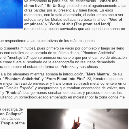
ya afrontando la parte final del espectáculo. "
Where the
slime live
", "
Bil Ur-Sag
" precedieron al agradecimiento a las
otras bandas por su presencia y buen hacer. En esos
momentos, con la sala abarrotada, el calor empezaba a ser
sofocante y los Morbid soltaban su traca final con "
God of
emptiness
" y "
World of shit (The promised land)
"
rompiendo las pocas cervicales que aún quedaban sanas en
ue respondieron a las expectativas de los más exigentes.
 (cuarenta minutos), pues primero se vació por completo y luego se llenó
s con detalles de la portada de su último disco, "Phantom Antichrist",
 el "montaje 3D" que se anunció era esto o que por el cambio de ubicación
Sea como fuere el resultado de la escenografía no resultaba demasiado
era comprobar el estado de forma de Petrozza y sus chicos.
ía a los alemanes mientras sonaba la introducción, "
Mars Mantra
", de su
: "
Phantom Antichrist
" y "
From Flood Into Fire
". Sí, Kreator siguen en
e mejor han sabido envejecer y transformar su thrash metal ochentero en un
un "
Gracias España
" y asegurarnos que estaban encantados de volver, nos
" y "
Phobia
". Los germanos sonaban compactos y precisos mientras las
, quitando un borracho/quedado empeñado en molestar por la zona donde me
la descarga de
tion Collapse
"
s de clásicos
"
People of the