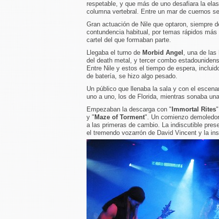
respetable, y que más de uno desafiara la elas
columna vertebral. Entre un mar de cuernos se
Gran actuación de Nile que optaron, siempre d
contundencia habitual, por temas rápidos más
cartel del que formaban parte.
Llegaba el turno de
Morbid Angel
, una de las
del death metal, y tercer combo estadounidense
Entre Nile y estos el tiempo de espera, incluid
de batería, se hizo algo pesado.
Un público que llenaba la sala y con el escena
uno a uno, los de Florida, mientras sonaba un
Empezaban la descarga con "
Immortal Rites
"
y "
Maze of Torment
". Un comienzo demoledor 
a las primeras de cambio. La indiscutible pre
el tremendo vozarrón de David Vincent y la insu