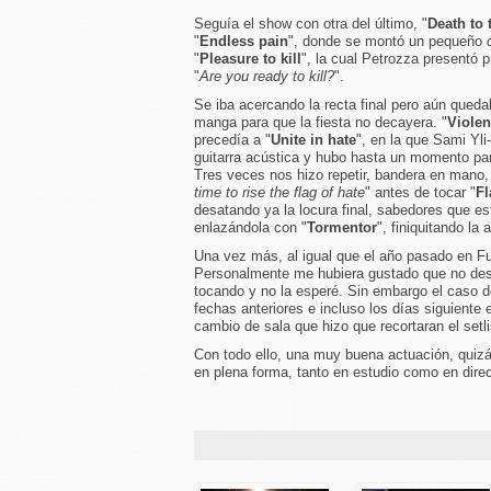
Seguía el show con otra del último, "
Death to 
"
Endless pain
", donde se montó un pequeño
"
Pleasure to kill
", la cual Petrozza presentó
"
Are you ready to kill?
".
Se iba acercando la recta final pero aún qued
manga para que la fiesta no decayera. "
Violen
precedía a "
Unite in hate
", en la que Sami Yli-
guitarra acústica y hubo hasta un momento pa
Tres veces nos hizo repetir, bandera en mano, 
time to rise the flag of hate
" antes de tocar "
Fl
desatando ya la locura final, sabedores que es
enlazándola con "
Tormentor
", finiquitando la 
Una vez más, al igual que el año pasado en F
Personalmente me hubiera gustado que no desca
tocando y no la esperé. Sin embargo el caso d
fechas anteriores e incluso los días siguiente 
cambio de sala que hizo que recortaran el setli
Con todo ello, una muy buena actuación, quizá
en plena forma, tanto en estudio como en direc