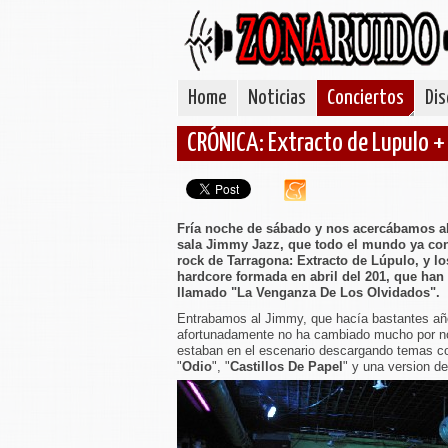
Home
Noticias
Conciertos
Dis
CRÓNICA: Extracto de Lupulo +
Fría noche de sábado y nos acercábamos al 
sala Jimmy Jazz, que todo el mundo ya con
rock de Tarragona: Extracto de Lúpulo, y l
hardcore formada en abril del 201, que han
llamado "La Venganza De Los Olvidados".
Entrabamos al Jimmy, que hacía bastantes año
afortunadamente no ha cambiado mucho por n
estaban en el escenario descargando temas c
"
Odio
", "
Castillos De Papel
" y una version de