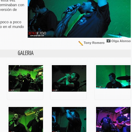
e esta vez
terminaban con
(versión de
 poco a poco
o en el mundo
Olga Alonso
Tony Romero
GALERIA