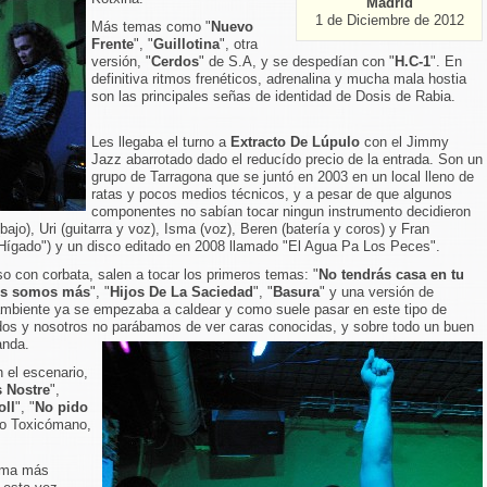
Madrid
1 de Diciembre de 2012
Más temas como "
Nuevo
Frente
", "
Guillotina
", otra
versión, "
Cerdos
" de S.A, y se despedían con "
H.C-1
". En
definitiva ritmos frenéticos, adrenalina y mucha mala hostia
son las principales señas de identidad de Dosis de Rabia.
Les llegaba el turno a
Extracto De Lúpulo
con el Jimmy
Jazz abarrotado dado el reducído precio de la entrada. Son un
grupo de Tarragona que se juntó en 2003 en un local lleno de
ratas y pocos medios técnicos, y a pesar de que algunos
componentes no sabían tocar ningun instrumento decidieron
ajo), Uri (guitarra y voz), Isma (voz), Beren (batería y coros) y Fran
u Hígado") y un disco editado en 2008 llamado "El Agua Pa Los Peces".
o con corbata, salen a tocar los primeros temas: "
No tendrás casa en tu
os somos más
", "
Hijos De La Saciedad
", "
Basura
" y una versión de
 ambiente ya se empezaba a caldear y como suele pasar en este tipo de
os y nosotros no parábamos de ver caras conocidas, y sobre todo un buen
anda.
 el escenario,
s Nostre
",
oll
", "
No pido
do Toxicómano,
tema más