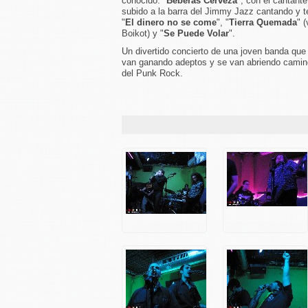
conocido: "
Beberás Cerveza
", con el cantant
subido a la barra del Jimmy Jazz cantando y 
"
El dinero no se come
", "
Tierra Quemada
" 
Boikot) y "
Se Puede Volar
".
Un divertido concierto de una joven banda que
van ganando adeptos y se van abriendo camin
del Punk Rock.