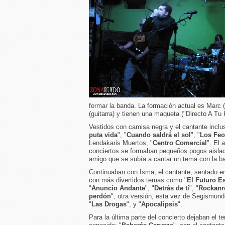
formar la banda. La formación actual es Marc (b
(guitarra) y tienen una maqueta ("Directo A T
Vestidos con camisa negra y el cantante inclus
puta vida
", "
Cuando saldrá el sol
", "
Los Fe
Lendakaris Muertos, "
Centro Comercial
". El
conciertos se formaban pequeños pogos aislad
amigo que se subía a cantar un tema con la b
Continuaban con Isma, el cantante, sentado en
con más divertidos temas como "
El Futuro E
"
Anuncio Andante
", "
Detrás de tí
", "
Rockanr
perdón
", otra versión, esta vez de Segismun
"
Las Drogas
", y "
Apocalipsis
".
Para la última parte del concierto dejaban el 