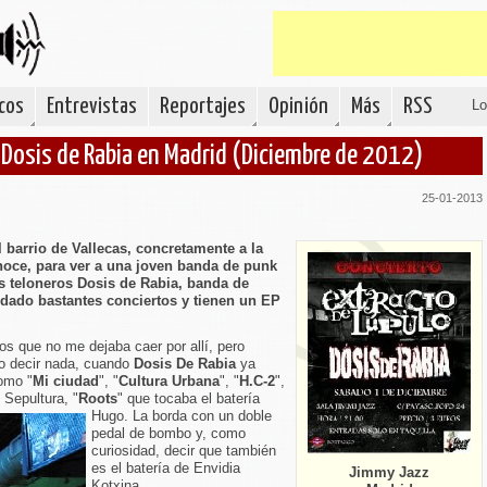
cos
Entrevistas
Reportajes
Opinión
Más
RSS
Lo
 Dosis de Rabia en Madrid (Diciembre de 2012)
25-01-2013
barrio de Vallecas, concretamente a la
oce, para ver a una joven banda de punk
os teloneros Dosis de Rabia, banda de
 dado bastantes conciertos y tienen un EP
s que no me dejaba caer por allí, pero
o decir nada, cuando
Dosis De Rabia
ya
omo "
Mi ciudad
", "
Cultura Urbana
", "
H.C-2
",
 Sepultura, "
Roots
" que tocaba el batería
Hugo.
La borda con un doble
pedal de bombo y, como
curiosidad, decir que también
es el batería de Envidia
Jimmy Jazz
Kotxina.