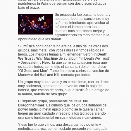
madrileños
In Vain
, que venían con dos discos editados
bajo el brazo.
Su propuesta fue bastante buena y
aceptada, buenas canciones, muy
cañeras, intentando aprovechar al
máximo el tiempo para tocar
cuantas mas canciones mejor y
agradeciendo en todo momento la
oportunidad que les daban.
Su música contundente no era del estilo de los otros dos
grupos, más metal, con voces duras y ritmos rápidos y
fieros. Los mejores temas a mi entender fueron
In Death
We Trust
y
War Machine
de su álbum "In Death We Trust"
y
Jerusalem
y
Hero
, la que cerró su actuación (esa que
os sabéis todos, como dijo el cantante) del primer disco
"Of Gods and Men". También estuvo curiosa la versión de
Manowar del
Hail and Kill
, coreada por todos.
Un grupo muy interesante y en crecimiento, con un directo
muy poderoso, a pesar de que venían con la baja del
batería, que estaba de parto, al que sustituía un amigo de
la banda, batería de otro grupo.
El siguiente grupo, proveniente de Italia, fue
Dragonhammer
. Es curioso que los grupos italianos de
power metal, o metal épico o como se le quiera llamar,
tienen un gran cuidado y respeto a los teclados, siendo
una parte fundamental en sus melodías y canciones.
Y eso fue lo que vimos, una descarga muy potente y
melódica a la vez, con un teclado presente y encargado