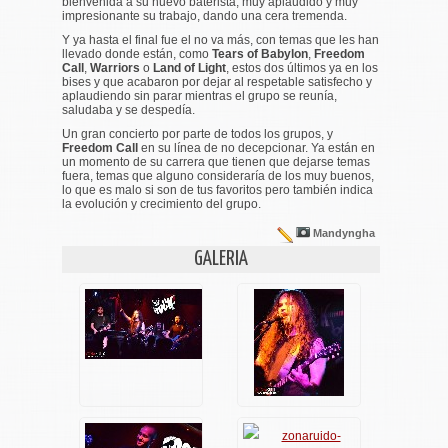
bienvenida a su nuevo baterista, muy aplaudido y muy
impresionante su trabajo, dando una cera tremenda.
Y ya hasta el final fue el no va más, con temas que les han
llevado donde están, como
Tears of Babylon
,
Freedom
Call
,
Warriors
o
Land of Light
, estos dos últimos ya en los
bises y que acabaron por dejar al respetable satisfecho y
aplaudiendo sin parar mientras el grupo se reunía,
saludaba y se despedía.
Un gran concierto por parte de todos los grupos, y
Freedom Call
en su línea de no decepcionar. Ya están en
un momento de su carrera que tienen que dejarse temas
fuera, temas que alguno consideraría de los muy buenos,
lo que es malo si son de tus favoritos pero también indica
la evolución y crecimiento del grupo.
Mandyngha
GALERIA