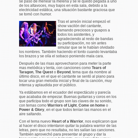
se pasó de menear la melena y se le quedo pegada a uno
de los altavoces, muy bajos en esta sala, debido a la
electricidad estática, una situación bastante graciosa que
se tomó con humor.
Tras el arreón inicial empezó el
show vacilón del cantante,
llamando preciosos y guapos a
todos los asistentes, y
agradeciendo al resto de bandas
su participación, no sin antes
simular que se le habían olvidado
los nombres. También haciendo el tonto cuando levantaba
los brazos y se olía el sobaco poniendo mala cara.
Después de las risas aprovecharon para meter la parte
mas melódica y lenta, con canciones como
Tears of
Taragon
,
The Quest
o
Beyond
, tema que da nombre al
último disco, en el que el cantante se sentó al piano para
tocar una gran melodía inicial y final de la canción, muy
intensa y aplaudida por el público.
Ya estábamos en el ecuador del espectáculo y parecía
que acababa de empezar. Buenas guitarras y coros en los
que participa todo el grupo son las claves de su sonido,
con temas como
Warriors of Light
,
Come on home
o
Power & Glory
, en el que todos tenían las manos en el
aire saltando.
Con el tema nuevo
Heart of a Warrior
, nos explicaron que
al hacer el disco intentaron quitar la palabra warrior de las
letras, pero que no resultaba, no les salían las canciones.
También aprovechó para presentar al grupo y dar la