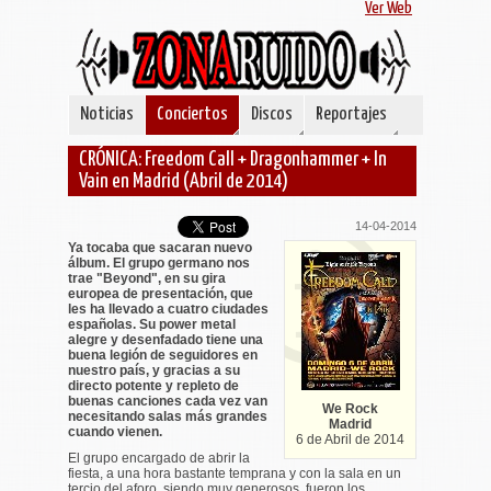
Ver Web
Noticias
Conciertos
Discos
Reportajes
CRÓNICA: Freedom Call + Dragonhammer + In
Vain en Madrid (Abril de 2014)
14-04-2014
Ya tocaba que sacaran nuevo
álbum. El grupo germano nos
trae "Beyond", en su gira
europea de presentación, que
les ha llevado a cuatro ciudades
españolas. Su power metal
alegre y desenfadado tiene una
buena legión de seguidores en
nuestro país, y gracias a su
directo potente y repleto de
buenas canciones cada vez van
We Rock
necesitando salas más grandes
Madrid
cuando vienen.
6 de Abril de 2014
El grupo encargado de abrir la
fiesta, a una hora bastante temprana y con la sala en un
tercio del aforo, siendo muy generosos, fueron los