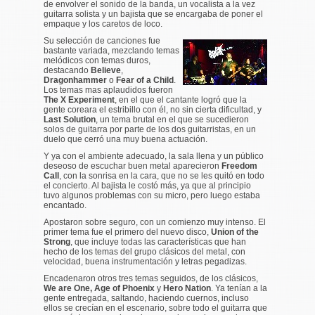
de envolver el sonido de la banda, un vocalista a la vez
guitarra solista y un bajista que se encargaba de poner el
empaque y los caretos de loco.
Su selección de canciones fue
bastante variada, mezclando temas
melódicos con temas duros,
destacando
Believe
,
Dragonhammer
o
Fear of a Child
.
Los temas mas aplaudidos fueron
The X Experiment
, en el que el cantante logró que la
gente coreara el estribillo con él, no sin cierta dificultad, y
Last Solution
, un tema brutal en el que se sucedieron
solos de guitarra por parte de los dos guitarristas, en un
duelo que cerró una muy buena actuación.
Y ya con el ambiente adecuado, la sala llena y un público
deseoso de escuchar buen metal aparecieron
Freedom
Call
, con la sonrisa en la cara, que no se les quitó en todo
el concierto. Al bajista le costó más, ya que al principio
tuvo algunos problemas con su micro, pero luego estaba
encantado.
Apostaron sobre seguro, con un comienzo muy intenso. El
primer tema fue el primero del nuevo disco,
Union of the
Strong
, que incluye todas las características que han
hecho de los temas del grupo clásicos del metal, con
velocidad, buena instrumentación y letras pegadizas.
Encadenaron otros tres temas seguidos, de los clásicos,
We are One,
Age of Phoenix
y
Hero Nation
. Ya tenían a la
gente entregada, saltando, haciendo cuernos, incluso
ellos se crecían en el escenario, sobre todo el guitarra que