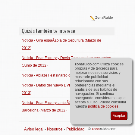
ZonaRuido
Quizás también te interese
Noticia - Gira espaÃ±ola de Sepultura (Marzo de
2012)
Noticia - Fear Factory y Devin Townsend en noviembre
zona
ruido
.com utiliza cookies
(Junio de 2012)
propias y de terceros para
mejorar nuestros servicios y
Noticia - Ablaze Fest (Marzo de 2013)
mostrarle publicidad
relacionada con sus
Noticia - Datos del nuevo DVD de Ministry (Mayo de
preferencias mediante el
análisis de sus hábitos de
2013)
navegación. Si continúa
navegando, consideramos que
acepta su uso. Puede consultar
Noticia - Fear Factory tambiÃ©n pasarán por
nuestra
política de cookies
.
Barcelona (Marzo de 2012)
Aceptar
Aviso legal
-
Nosotros
-
Publicidad
©
zona
ruido
.com