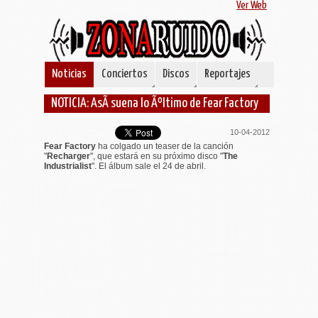
Ver Web
Noticias
Conciertos
Discos
Reportajes
NOTICIA: AsÃ­ suena lo Ãºltimo de Fear Factory
10-04-2012
Fear Factory
ha colgado un teaser de la canción
"
Recharger
", que estará en su próximo disco "
The
Industrialist
". El álbum sale el 24 de abril.