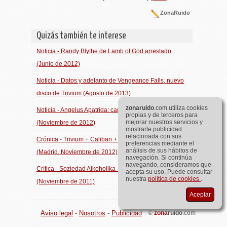
ZonaRuido
Quizás también te interese
Noticia - Randy Blythe de Lamb of God arrestado
(Junio de 2012)
Noticia - Datos y adelanto de Vengeance Falls, nuevo
disco de Trivium (Agosto de 2013)
zona
ruido
.com utiliza cookies
Noticia - Angelus Apatrida: cambio de sala en Donosti
propias y de terceros para
mejorar nuestros servicios y
(Noviembre de 2012)
mostrarle publicidad
relacionada con sus
Crónica - Trivium + Caliban + Upon a Burning Body
preferencias mediante el
análisis de sus hábitos de
(Madrid, Noviembre de 2012)
navegación. Si continúa
navegando, consideramos que
Crítica - Soziedad Alkoholika - Cadenas de odio
acepta su uso. Puede consultar
nuestra
política de cookies
.
(Noviembre de 2011)
Aceptar
Aviso legal
-
Nosotros
-
Publicidad
©
zona
ruido
.com