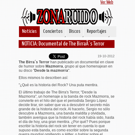
Ver Web
Noticias
Conciertos
Discos
Reportajes
NOTICIA: Documental de The BirraÂ´s Terror
19-10-2012
The Birra´s Terror
han publicado un documental en clave
de humor sobre
Mazmorra
, grupo al que homenajean en
su disco "
Desde la mazmorra
".
Ellos mismos lo describen así:
"
¿Qué es la historia del Rock? Una puta mentira.
El último trabajo de The Birra's Terror, "Desde la
Mazmorra", un homenaje a la banda de rock Mazmorra, se
convierte en el hilo del que el periodista Sergio López
decide tirar, sin saber que va a descubrir el secreto más
grande de la historia del rock. Al hacerlo, Sergio no sólo
descubre a Mazmorra, una banda maldita y olvidada,
también averigua que la historia del rock había sido, hasta
el día de hoy, una gran mentira. ¿Por qué? Pues porque
escribir la historia del rock sin tener en cuenta lo que
supuso esta banda, es como escribir sobre la segunda
guerra mundial omitiendo a Hitler, o hablar sobre el