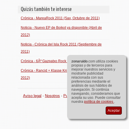
Quizás también te interese
Crónica - MareaRock 2011 (Sax, Octubre de 2011)
Noticia - Nuevo EP de Boikot ya disponible (Abril de
2012)
Noticia - Crónica del Isla Rock 2011 (Septiembre de
2011)
Crónica - 6Âº Gazpatxo Rock (Ayora, Febrero de 2011)
zona
ruido
.com utiliza cookies
propias y de terceros para
mejorar nuestros servicios y
Crónica - Rancid + Klasse Kriminale (Madrid, Julio de
mostrarle publicidad
relacionada con sus
2012)
preferencias mediante el
análisis de sus hábitos de
navegación. Si continúa
navegando, consideramos que
Aviso legal
-
Nosotros
-
Publicidad
©
zona
ruido
.com
acepta su uso. Puede consultar
nuestra
política de cookies
.
Aceptar