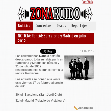
Ver Web
Noticias
Conciertos
Discos
Reportajes
NOTICIA: Rancid: Barcelona y Madrid en julio
2012
14-02-2012
Los californianos
Rancid
estarán
descargando toda su rabia punk en
Barcelona y Madrid los días 30 y
31 de julio de 2012
respectivamente, según confirma la
revista Rockzone.
Las entradas se ponen a la venta
este viernes 17 de febrero al precio
de 26€.
30 jul- Barcelona (Sant Jordi Club)
31 jul- Madrid (Palacio de Vistalegre)
ZonaRuido