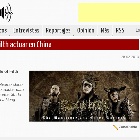
cos
Entrevistas
Reportajes
Opinión
Más
RSS
Lo
ilth actuar en China
28-02-2013
e of Filth
obierno chino
ecuados para
martes 30 de
do a Hong
ZonaRuido