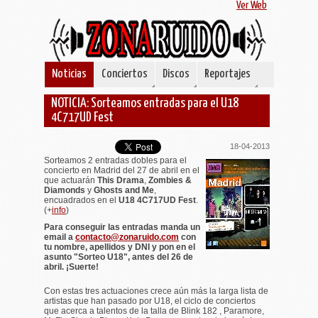
Ver Web
Noticias
Conciertos
Discos
Reportajes
NOTICIA: Sorteamos entradas para el U18
4C717UD Fest
18-04-2013
Sorteamos 2 entradas dobles para el
concierto en Madrid del 27 de abril en el
que actuarán
This Drama
,
Zombies &
Diamonds
y
Ghosts and Me
,
encuadrados en el
U18 4C717UD Fest
.
(+
info
)
Para conseguir las entradas manda un
email a
contacto@zonaruido.com
con
tu nombre, apellidos y DNI y pon en el
asunto "Sorteo U18", antes del 26 de
abril. ¡Suerte!
Con estas tres actuaciones crece aún más la larga lista de
artistas que han pasado por U18, el ciclo de conciertos
que acerca a talentos de la talla de Blink 182 , Paramore,