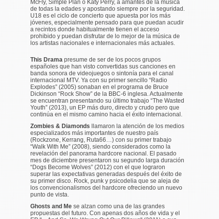
McFly, Simple Plan o Katy Perry, a amantes de la música
de todas la edades y apostando siempre por la seguridad.
U18 es el ciclo de concierto que apuesta por los más
jóvenes, especialmente pensado para que puedan acudir
a recintos donde habitualmente tienen el acceso
prohibido y puedan disfrutar de lo mejor de la música de
los artistas nacionales e internacionales más actuales.
This Drama
presume de ser de los pocos grupos
españoles que han visto convertidas sus canciones en
banda sonora de videojuegos o sintonía para el canal
internacional MTV. Ya con su primer sencillo “Radio
Explodes” (2005) sonaban en el programa de Bruce
Dickinson “Rock Show” de la BBC-6 inglesa. Actualmente
se encuentran presentando su último trabajo “The Wasted
Youth” (2013), un EP más duro, directo y crudo pero que
continúa en el mismo camino hacia el éxito internacional.
Zombies & Diamonds
llamaron la atención de los medios
especializados más importantes de nuestro país
(Rockzone, Kerrang, Ruta66…) con su primer trabajo
“Walk With Me” (2008), siendo considerados como la
revelación del panorama hardcore nacional. El pasado
mes de diciembre presentaron su segundo larga duración
“Dogs Become Wolves” (2012) con el que lograron
superar las expectativas generadas después del éxito de
su primer disco. Rock, punk y psicodelia que se aleja de
los convencionalismos del hardcore ofreciendo un nuevo
punto de vista.
Ghosts and Me
se alzan como una de las grandes
propuestas del futuro. Con apenas dos años de vida y el