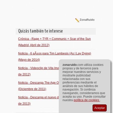
ZonaRuido
Quizás también te interese
Crónica - Rage + TYR + Communic + Scar of the Sun
(Madrid, Abril de 2012)
Noticia - 6 aÃ±os para Tim Lambesis (As I Lay Dying)
(Mayo de 2014)
zona
ruido
.com utiliza cookies
Noticia - Videoclip de Vita Imana: Un nuevo sol (Enero
propias y de terceros para
mejorar nuestros servicios y
de 2012)
mostrarle publicidad
relacionada con sus
preferencias mediante el
Noticia - Descarga The Age Of Remix Hell de Chimaira
análisis de sus hábitos de
(Diciembre de 2011)
navegación. Si continúa
navegando, consideramos que
acepta su uso. Puede consultar
Noticia - Descarga el nuevo disco de TabÃ¼la (Julio
nuestra
política de cookies
.
de 2013)
Aceptar