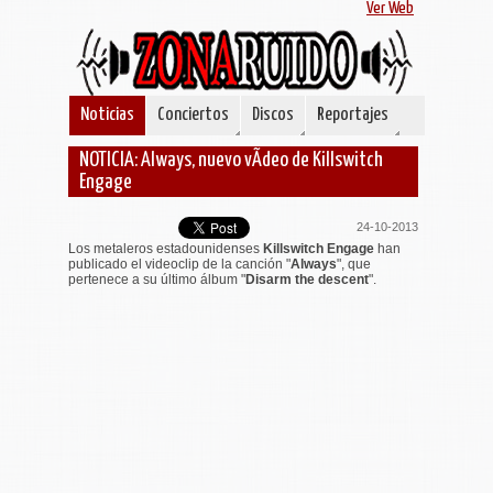
Ver Web
Noticias
Conciertos
Discos
Reportajes
NOTICIA: Always, nuevo vÃ­deo de Killswitch
Engage
24-10-2013
Los metaleros estadounidenses
Killswitch Engage
han
publicado el videoclip de la canción "
Always
", que
pertenece a su último álbum "
Disarm the descent
".