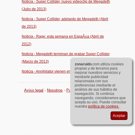
Noticia - Super Collider, nuevo videoclip de Megadeth
(Julio de 2013)
Noticia - Super Collider, adelanto de Megadeth (Abril
de 2013)
Noticia - Rage: esta semana en EspaÃ±a (Abril de
2012)
Noticia - Megadeth terminan de grabar Super Collider
(Marzo de 2013)
zona
ruido
.com utiliza cookies
propias y de terceros para
Noticia - Annihilator vienen en octubre (Mayo de 2013)
mejorar nuestros servicios y
mostrarle publicidad
relacionada con sus
preferencias mediante el
análisis de sus hábitos de
Aviso legal
-
Nosotros
-
Publicidad
©
zona
ruido
.com
navegación. Si continúa
navegando, consideramos que
acepta su uso. Puede consultar
nuestra
política de cookies
.
Aceptar