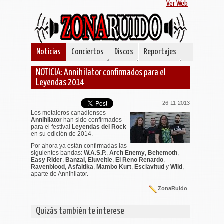
Ver Web
Noticias
Conciertos
Discos
Reportajes
NOTICIA: Annihilator confirmados para el
Leyendas 2014
26-11-2013
Los metaleros canadienses
Annihilator
han sido confirmados
para el festival
Leyendas del Rock
en su edición de 2014.
Por ahora ya están confirmadas las
siguientes bandas:
W.A.S.P.
,
Arch Enemy
,
Behemoth
,
Easy Rider
,
Banzai
,
Eluveitie
,
El Reno Renardo
,
Ravenblood
,
Asfaltika
,
Mambo Kurt
,
Esclavitud
y
Wild
,
aparte de Annihilator.
ZonaRuido
Quizás también te interese