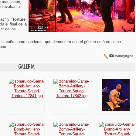
mo machacón,
e llevaban el
ac
" y "
Torture
a el final de la
er de los
o y la caña como banderas, que demuestra que el género está en pleno
onó.
Mandyngha
GALERIA