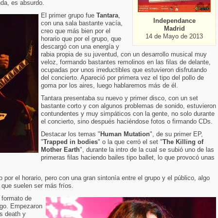
nda, es absurdo.
El primer grupo fue
Tantara
,
Independance
con una sala bastante vacía,
Madrid
creo que más bien por el
14 de Mayo de 2013
horario que por el grupo, que
descargó con una energía y
rabia propia de su juventud, con un desarrollo musical muy
veloz, formando bastantes remolinos en las filas de delante,
ocupadas por unos irreductibles que estuvieron disfrutando
del concierto. Apareció por primera vez el tipo del pollo de
goma por los aires, luego hablaremos más de él.
Tantara presentaba su nuevo y primer disco, con un set
bastante corto y con algunos problemas de sonido, estuvieron
contundentes y muy simpáticos con la gente, no solo durante
el concierto, sino después haciéndose fotos o firmando CDs.
Destacar los temas "
Human Mutation
", de su primer EP,
"
Trapped in bodies
" o la que cerró el set "
The Killing of
Mother Earth
", durante la intro de la cual se subió uno de las
primeras filas haciendo bailes tipo ballet, lo que provocó unas
or el horario, pero con una gran sintonía entre el grupo y el público, algo
, que suelen ser más fríos.
n formato de
algo. Empezaron
s death y