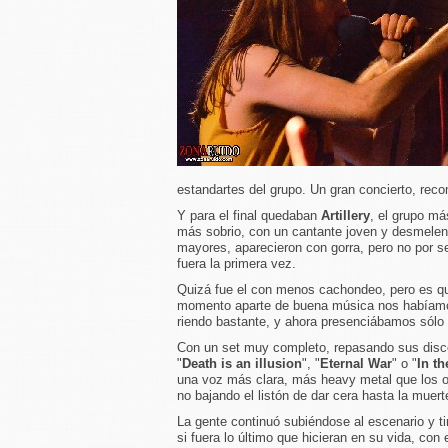
estandartes del grupo. Un gran concierto, re
Y para el final quedaban
Artillery
, el grupo má
más sobrio, con un cantante joven y desmelen
mayores, aparecieron con gorra, pero no por s
fuera la primera vez.
Quizá fue el con menos cachondeo, pero es qu
momento aparte de buena música nos habíam
riendo bastante, y ahora presenciábamos sólo
Con un set muy completo, repasando sus disc
"
Death is an illusion
", "
Eternal War
" o "
In th
una voz más clara, más heavy metal que los o
no bajando el listón de dar cera hasta la muert
La gente continuó subiéndose al escenario y 
si fuera lo último que hicieran en su vida, con 