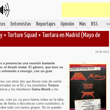
cos
Entrevistas
Reportajes
Opinión
Más
RSS
Lo
y + Torture Squad + Tantara en Madrid (Mayo de
24-05-2013
os a presenciar una reunión bastante
: el thrash metal. El género, que tuvo su
á volviendo a resurgir, con un gran
nes con otros dos que llevan más de veinte
formados en el 82 y los brasileños
Torture
iencia y los irlandeses
Gama Bomb
y los
os, creo yo, un poco hartos todos es la falta
las de fiesta o discotecas como sustitutivo, lo
sobre todo con tantos grupos. No se pueden