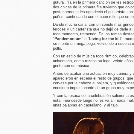
gutural. Ya en la primera canción se les estrop
dos chicas de la primera fila tuvieron que colo
posteriormente les agradeció el guitarrista co
puños, continuando con el buen rollo que se re
Dando mucha caña, con un sonido mas grindc
feroces y un carterista que no dejó de darle a l
todo momento, tremendo. De los temas desta
"
Pandemonium
" o "
Living for the kill
", mome
se montó un mega pogo, volviendo a escena e
pollo.
Con un estilo de música todo rítmico, celebrab
aniversario, como rezaba su logo, veinte años 
gente con su música.
Antes de acabar una actuación muy cañera y e
aparecieron en escena el resto de grupos, que
cerveza por la cabeza al bajista, y quedándos
concierto impresionante de un grupo muy experi
Y con la resaca de la celebración salieron a 
esta línea desde luego no les va a ir nada ma
unas palabras en castellano, y al tajo.