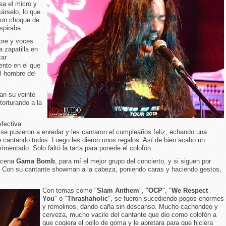
ea el micro y
cárselo, lo que
n un choque de
spiraba.
ore y voces
a zapatilla en
car
nto en el que
l hombre del
an su veinte
torturando a la
fectiva
 se pusieron a enredar y les cantaron el cumpleaños feliz, echando una
e cantando todos. Luego les dieron unos regalos. Así de bien acabo un
mentado. Solo faltó la tarta para ponerle el colofón.
escena
Gama Bomb
, para mí el mejor grupo del concierto, y si siguen por
l. Con su cantante showman a la cabeza, poniendo caras y haciendo gestos,
Con temas como "
Slam Anthem
", "
OCP
", "
We Respect
You
" o "
Thrashaholic
", se fueron sucediendo pogos enormes
y remolinos, dando caña sin descanso. Mucho cachondeo y
cerveza, mucho vacile del cantante que dio como colofón a
que cogiera el pollo de goma y le apretara para que hiciera