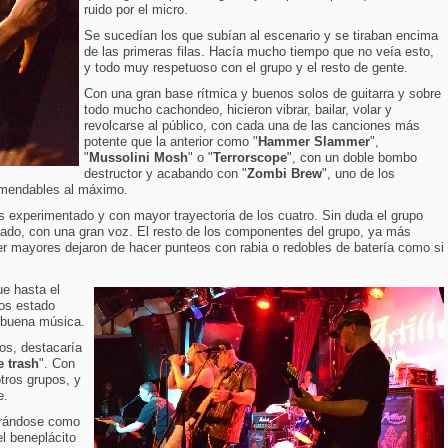
ruido por el micro.
Se sucedían los que subían al escenario y se tiraban encima
de las primeras filas. Hacía mucho tiempo que no veía esto,
y todo muy respetuoso con el grupo y el resto de gente.
Con una gran base rítmica y buenos solos de guitarra y sobre
todo mucho cachondeo, hicieron vibrar, bailar, volar y
revolcarse al público, con cada una de las canciones más
potente que la anterior como "
Hammer Slammer
",
"
Mussolini Mosh
" o "
Terrorscope
", con un doble bombo
destructor y acabando con "
Zombi Brew
", uno de los
comendables al máximo.
s experimentado y con mayor trayectoria de los cuatro. Sin duda el grupo
ado, con una gran voz. El resto de los componentes del grupo, ya más
er mayores dejaron de hacer punteos con rabia o redobles de batería como si
e hasta el
os estado
 buena música.
os, destacaría
e trash
". Con
tros grupos, y
e.
tirándose como
el beneplácito