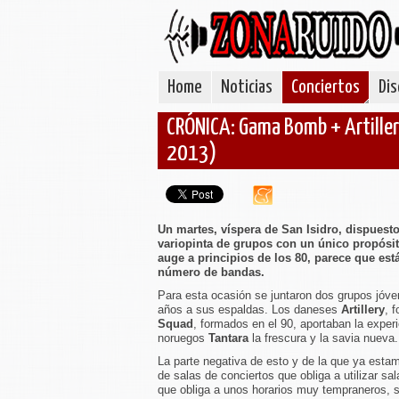
Home
Noticias
Conciertos
Dis
CRÓNICA: Gama Bomb + Artiller
2013)
Un martes, víspera de San Isidro, dispuest
variopinta de grupos con un único propósito
auge a principios de los 80, parece que est
número de bandas.
Para esta ocasión se juntaron dos grupos jóve
años a sus espaldas. Los daneses
Artillery
, 
Squad
, formados en el 90, aportaban la exper
noruegos
Tantara
la frescura y la savia nueva.
La parte negativa de esto y de la que ya estam
de salas de conciertos que obliga a utilizar sa
que obliga a unos horarios muy tempraneros, 