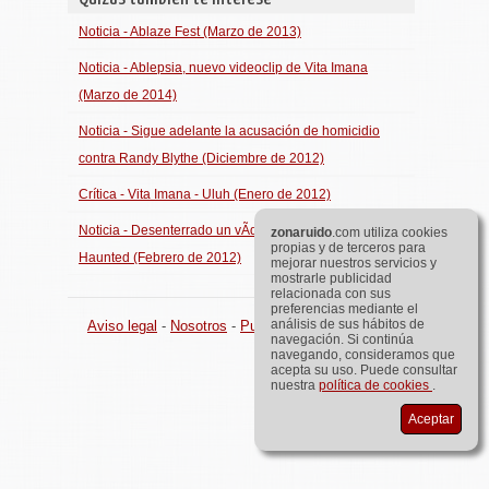
Noticia - Ablaze Fest (Marzo de 2013)
Noticia - Ablepsia, nuevo videoclip de Vita Imana
(Marzo de 2014)
Noticia - Sigue adelante la acusación de homicidio
contra Randy Blythe (Diciembre de 2012)
Crítica - Vita Imana - Uluh (Enero de 2012)
Noticia - Desenterrado un vÃ­deo inÃ©dito de The
zona
ruido
.com utiliza cookies
propias y de terceros para
Haunted (Febrero de 2012)
mejorar nuestros servicios y
mostrarle publicidad
relacionada con sus
preferencias mediante el
análisis de sus hábitos de
Aviso legal
-
Nosotros
-
Publicidad
©
zona
ruido
.com
navegación. Si continúa
navegando, consideramos que
acepta su uso. Puede consultar
nuestra
política de cookies
.
Aceptar