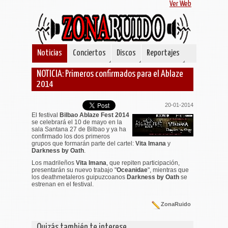
Ver Web
Noticias
Conciertos
Discos
Reportajes
NOTICIA: Primeros confirmados para el Ablaze
2014
20-01-2014
El festival
Bilbao Ablaze Fest 2014
se celebrará el 10 de mayo en la
sala Santana 27 de Bilbao y ya ha
confirmado los dos primeros
grupos que formarán parte del cartel:
Vita Imana
y
Darkness by Oath
.
Los madrileños
Vita Imana
, que repiten participación,
presentarán su nuevo trabajo "
Oceanidae
", mientras que
los deathmetaleros guipuzcoanos
Darkness by Oath
se
estrenan en el festival.
ZonaRuido
Quizás también te interese