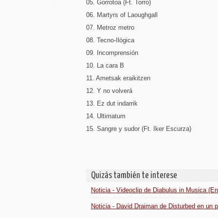
05. Gorrotoa (Ft. Torro)
06. Martyrs of Laoughgall
07. Metroz metro
08. Tecno-Ilógica
09. Incomprensión
10. La cara B
11. Ametsak eraikitzen
12. Y no volverá
13. Ez dut indarrik
14. Ultimatum
15. Sangre y sudor (Ft. Iker Escurza)
Quizás también te interese
Noticia - Videoclip de Diabulus in Musica (E
Noticia - David Draiman de Disturbed en un 