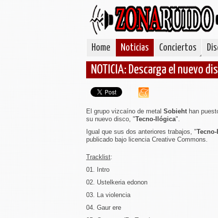
Home
Noticias
Conciertos
Dis
NOTICIA: Descarga el nuevo di
El grupo vizcaíno de metal
Sobieht
han puest
su nuevo disco, "
Tecno-Ilógica
".
Igual que sus dos anteriores trabajos, "
Tecno-
publicado bajo licencia Creative Commons.
Tracklist
:
01. Intro
02. Ustelkeria edonon
03. La violencia
04. Gaur ere