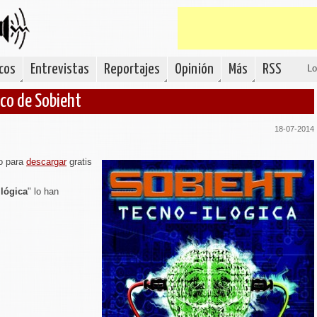
cos
Entrevistas
Reportajes
Opinión
Más
RSS
Lo
sco de Sobieht
18-07-2014
o para
descargar
gratis
Ilógica
" lo han