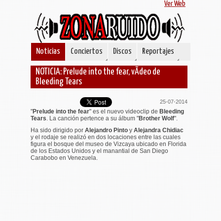
Ver Web
Noticias
Conciertos
Discos
Reportajes
NOTICIA: Prelude into the fear, vÃ­deo de
Bleeding Tears
25-07-2014
"
Prelude into the fear
" es el nuevo videoclip de
Bleeding
Tears
. La canción pertence a su álbum "
Brother Wolf
".
Ha sido dirigido por
Alejandro Pinto
y
Alejandra Chidiac
y el rodaje se realizó en dos locaciones entre las cuales
figura el bosque del museo de Vizcaya ubicado en Florida
de los Estados Unidos y el manantial de San Diego
Carabobo en Venezuela.