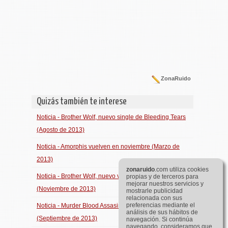
ZonaRuido
Quizás también te interese
Noticia - Brother Wolf, nuevo single de Bleeding Tears
(Agosto de 2013)
Noticia - Amorphis vuelven en noviembre (Marzo de
2013)
zona
ruido
.com utiliza cookies
Noticia - Brother Wolf, nuevo vÃ­deo de Bleeding Tears
propias y de terceros para
mejorar nuestros servicios y
(Noviembre de 2013)
mostrarle publicidad
relacionada con sus
preferencias mediante el
Noticia - Murder Blood Assasination, vÃ­deo de Atrocity
análisis de sus hábitos de
(Septiembre de 2013)
navegación. Si continúa
navegando, consideramos que