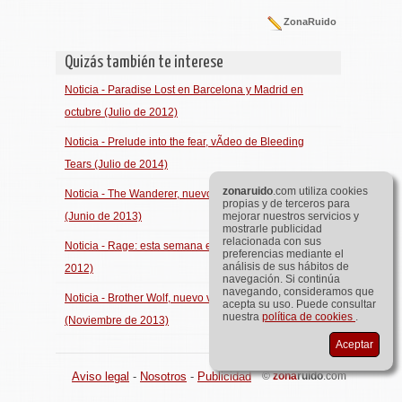
ZonaRuido
Quizás también te interese
Noticia - Paradise Lost en Barcelona y Madrid en
octubre (Julio de 2012)
Noticia - Prelude into the fear, vÃ­deo de Bleeding
Tears (Julio de 2014)
zona
ruido
.com utiliza cookies
Noticia - The Wanderer, nuevo vÃ­deo de Amorphis
propias y de terceros para
(Junio de 2013)
mejorar nuestros servicios y
mostrarle publicidad
relacionada con sus
Noticia - Rage: esta semana en EspaÃ±a (Abril de
preferencias mediante el
análisis de sus hábitos de
2012)
navegación. Si continúa
navegando, consideramos que
Noticia - Brother Wolf, nuevo vÃ­deo de Bleeding Tears
acepta su uso. Puede consultar
nuestra
política de cookies
.
(Noviembre de 2013)
Aceptar
Aviso legal
-
Nosotros
-
Publicidad
©
zona
ruido
.com