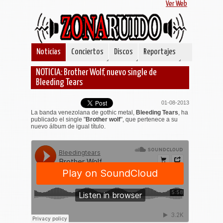
Ver Web
Noticias
Conciertos
Discos
Reportajes
NOTICIA: Brother Wolf, nuevo single de
Bleeding Tears
01-08-2013
La banda venezolana de gothic metal,
Bleeding Tears
, ha
publicado el single "
Brother wolf
", que pertenece a su
nuevo álbum de igual título.