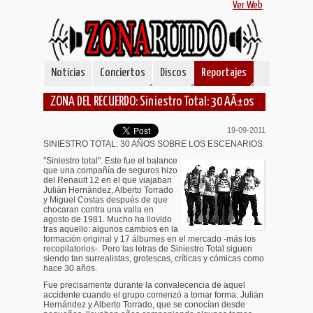
Ver Web
Noticias
Conciertos
Discos
Reportajes
ZONA DEL RECUERDO: Siniestro Total: 30 AÃ±os
19-09-2011
SINIESTRO TOTAL: 30 AÑOS SOBRE LOS ESCENARIOS
"Siniestro total". Este fue el balance
que una compañía de seguros hizo
del Renault 12 en el que viajaban
Julián Hernández, Alberto Torrado
y Miguel Costas después de que
chocaran contra una valla en
agosto de 1981. Mucho ha llovido
tras aquello: algunos cambios en la
formación original y 17 álbumes en el mercado -más los
recopilatorios-. Pero las letras de Siniestro Total siguen
siendo tan surrealistas, grotescas, críticas y cómicas como
hace 30 años.
Fue precisamente durante la convalecencia de aquel
accidente cuando el grupo comenzó a tomar forma. Julián
Hernández y Alberto Torrado, que se conocían desde