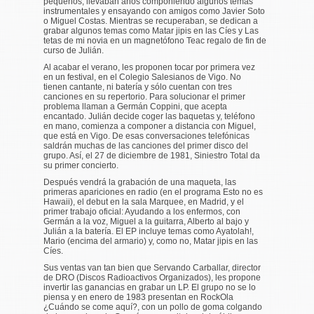
pequeños, llevaban años componiendo algunos temas
instrumentales y ensayando con amigos como Javier Soto
o Miguel Costas. Mientras se recuperaban, se dedican a
grabar algunos temas como
Matar jipis en las Cíes
y
Las
tetas de mi novia
en un magnetófono Teac regalo de fin de
curso de Julián.
Al acabar el verano, les proponen tocar por primera vez
en un festival, en el Colegio Salesianos de Vigo. No
tienen cantante, ni batería y sólo cuentan con tres
canciones en su repertorio. Para solucionar el primer
problema llaman a Germán Coppini, que acepta
encantado. Julián decide coger las baquetas y, teléfono
en mano, comienza a componer a distancia con Miguel,
que está en Vigo. De esas conversaciones telefónicas
saldrán muchas de las canciones del primer disco del
grupo. Así, el 27 de diciembre de 1981, Siniestro Total da
su primer concierto.
Después vendrá la grabación de una maqueta, las
primeras apariciones en radio (en el programa Esto no es
Hawaii), el debut en la sala Marquee, en Madrid, y el
primer trabajo oficial:
Ayudando a los enfermos
, con
Germán a la voz, Miguel a la guitarra, Alberto al bajo y
Julián a la batería. El EP incluye temas como
Ayatolah!
,
Mario (encima del armario)
y, como no,
Matar jipis en las
Cíes
.
Sus ventas van tan bien que Servando Carballar, director
de DRO (Discos Radioactivos Organizados), les propone
invertir las ganancias en grabar un LP. El grupo no se lo
piensa y en enero de 1983 presentan en RockOla
¿Cuándo se come aquí?
, con un pollo de goma colgando