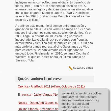
incluyen temas como
Alégrame el día
, y
En beneficio de
todos
(1990), con el que obtienen un disco de oro. Su
extensa gira les agota y deciden tomarse un año sabático
tras el que llegarán
Made in Japan
(1993) y
Policlínico
miserable
(1995), grabados en Memphis con letras más
oscuras y críticas.
A partir de este momento el tiempo entre grabación y
grabación se dilata.
Sesión vermú
aparece en 1997 con
nuevos instrumentos como una sección de vientos. Ya en
2000 llega
La historia del blues
en un giro musical
inesperado; La vuelta al rock se produce con
Popular,
democrático y científico
que se publica en 2005. Y un año
más tarde la banda regresa al cine Salesianos de Vigo
para celebrar su 25º aniversario en el lugar donde
empezó todo. Finalmente, en 2010, se lanza
Country &
Western
, el que es, hasta ahora, el último trabajo de
Siniestro Total.
Susana Gomez
Quizás también te interese
Crónica - AlfaRock 2011 (Alfaro, Octubre de 2011)
zona
ruido
.com utiliza cookies
Entrevista - Javier Vargas (Noviembre de 2011)
propias y de terceros para
mejorar nuestros servicios y
Noticia - Doom And Gloom, nuevo vÃ­deo de The
mostrarle publicidad
relacionada con sus
Rolling Stones (Noviembre de 2012)
preferencias mediante el