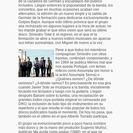
de la cazadora de Germán y escupitajos del público
incluidos. Llegan entonces la popularidad de la banda, los
conciertos, que en muchas ocasiones acaban con
altercados, la edición de un nuevo single y la salida de
Germán de la formación para dedicarse exclusivamente a
Golpes Bajos. Aunque esto último provoca que el grupo
sea rechazado en algunos lugares a la hora de actuar, no
les impide grabar el que ellos creen que será su último
disco:
Siniestro Total II: el regreso
, en el que el la
formación se abre a nuevos estilos musicales sin aparcar
sus letras surrealistas, con Miguel de nuevo a la voz.
Pese a que todos los miembros
compaginan Siniestro con otras
bandas, continúan componiendo, y
en 1984 se publica
Menos mal que
nos queda Portugal
, con temas
míticos como
Assumpta
(en honor a
la actriz Assumpta Serna) o
¿Quiénes somos? ¿De dónde
venimos? ¿A dónde vamos?
Es precisamente en esa gira
cuando Javier Soto se incorpora a la banda, inicialmente
tocando los teclados y luego con la guitarra. Llegan
después
Bailaré sobre tu tumba
, una recopilación de
grandes éxitos cuya portada original es censurada por
DRO, la inclusión de todo tipo de instrumentos en su
repertorio y el que resulta el más popular de todos los
discos publicados hasta el momento,
De hoy no pasa
, que
también es el último en el que Alberto Torrado participa.
El grupo va evolucionando poco a poco hacia sonidos
más duros y, de la mano del productor Eugenio Muñoz,
publican
Me gusta como andas
(1988), en el que se