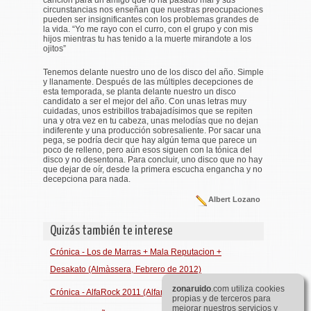
circunstancias nos enseñan que nuestras preocupaciones
pueden ser insignificantes con los problemas grandes de
la vida. “
Yo me rayo con el curro, con el grupo y con mis
hijos mientras tu has tenido a la muerte mirandote a los
ojitos
”
Tenemos delante nuestro uno de los disco del año. Simple
y llanamente. Después de las múltiples decepciones de
esta temporada, se planta delante nuestro un disco
candidato a ser el mejor del año. Con unas letras muy
cuidadas, unos estribillos trabajadísimos que se repiten
una y otra vez en tu cabeza, unas melodías que no dejan
indiferente y una producción sobresaliente. Por sacar una
pega, se podría decir que hay algún tema que parece un
poco de relleno, pero aún esos siguen con la tónica del
disco y no desentona. Para concluir, uno disco que no hay
que dejar de oír, desde la primera escucha engancha y no
decepciona para nada.
Albert Lozano
Quizás también te interese
Crónica - Los de Marras + Mala Reputacion +
Desakato (Almàssera, Febrero de 2012)
zona
ruido
.com utiliza cookies
Crónica - AlfaRock 2011 (Alfaro, Octubre de 2011)
propias y de terceros para
mejorar nuestros servicios y