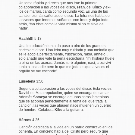
Un tema rápido y directo que nos trae la primera
colaboración a las voces del disco,
Fran
, de Kóliko y ex-
los de marras, canta como segunda voz. Es una de las
canciones más
cañeras
del disco. La letra nos habla de
las veces que tenemos soñamos con irnos y dejar todo
atrás, “
tan triste como la vida misma si no te sirve de
nada
”.
Aaahh!!!
5:13
Una introducción lenta da paso a otro de los grandes
cortes del disco. Una letra muy cuidada y una melodía que
se le acopla perfectamente, frustración, rabia, anhelo...
solo añadir que vale la pena escucharla. “
mi historia huele
a birra en las aceras. Jamás seré alguien, nací, crecí viví
junto a los nadie pero lo que me jode es que a veces el
orgullo se me esconde”.
Luiselena
3:50
Segunda colaboración a las voces del disco. Esta vez es
David
, de Mala reputación, quien se encarga de cantar.
Además
Someya
se encarga de unos coros femeninos
que se acoplan perfectamente al tema del que trata la
canción, las veces que alguien nace mujer en un cuerpo
de hombre. Colabora
Kike
a la guitarra.
Héroes
4:25
Canción dedicada a la vida en un barrio conflictivo en los
ochenta. En concreto habla del Cristo pero seguro que