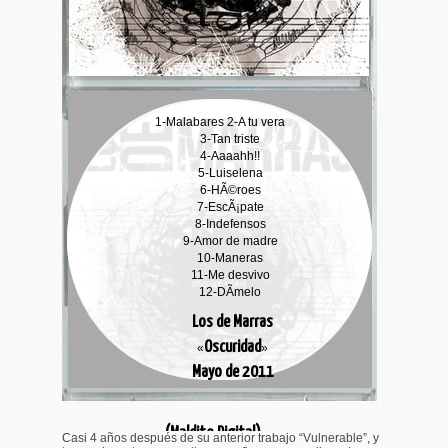
1-
Malabares
2-
A tu vera
3-
Tan triste
4-
Aaaahh!!
5-
Luiselena
6-
HÃ©roes
7-
EscÃ¡pate
8-
Indefensos
9-
Amor de madre
10-
Maneras
11-
Me desvivo
12-
DÃ­melo
Los de Marras
Oscuridad
«
»
Mayo de 2011
(Maldito Digital)
Casi 4 años después de su anterior trabajo “Vulnerable”, y