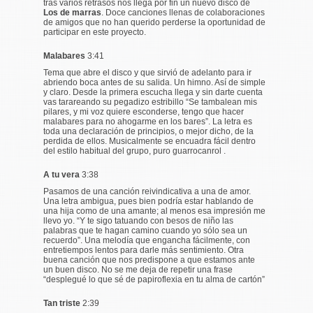
tras varios retrasos nos llega por fin un nuevo disco de
Los de marras
. Doce canciones llenas de colaboraciones
de amigos que no han querido perderse la oportunidad de
participar en este proyecto.
Malabares
3:41
Tema que abre el disco y que sirvió de adelanto para ir
abriendo boca antes de su salida. Un himno. Así de simple
y claro. Desde la primera escucha llega y sin darte cuenta
vas tarareando su pegadizo estribillo “
Se tambalean mis
pilares, y mi voz quiere esconderse, tengo que hacer
malabares para no ahogarme en los bares
”. La letra es
toda una declaración de principios, o mejor dicho, de la
perdida de ellos. Musicalmente se encuadra fácil dentro
del estilo habitual del grupo, puro
guarrocanrol
.
A tu vera
3:38
Pasamos de una canción reivindicativa a una de amor.
Una letra ambigua, pues bien podría estar hablando de
una hija como de una amante; al menos esa impresión me
llevo yo. “
Y te sigo tatuando con besos de niño las
palabras que te hagan camino cuando yo sólo sea un
recuerdo
”. Una melodía que engancha fácilmente, con
entretiempos lentos para darle más sentimiento. Otra
buena canción que nos predispone a que estamos ante
un buen disco. No se me deja de repetir una frase
“
desplegué lo que sé de papiroflexia en tu alma de cartón
”
Tan triste
2:39