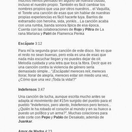
muchos hemos pensado en alguno de nuestra ciudad,
incluso el nuestro propio. También es fácil cambiar los
nombres propios que usa por otros nuestros... el Vaquilla,
el Torete una canción de esas que sin hablar de nuestras
propias experiencias es fácil hacerte tuya. Barrios de
extrarradio con heroína, sida, yonkis... La canción acaba
con una rumba, banda sonora típica de esa época.
Cuenta con las colaboraciones de
Rojo
y
Piltra
de La
rana Mariana y
Patri
de Flamenca Penka
Escápate
3:12
Para mí la segunda gran canción de este disco. No es que
el resto no sean buenas, pero esta es una de esas que
nada más escuchar llegan y no puedes dejar de oír.
Melodía cuidada y una letra que toca la fibra. Decir que es
una canción contra la violencia de género sería
demasiado simple... “¡
Escápate! mereces reír, mereces
llorar, llorar de alegría, mereces estar sin miedo una vez,
¿Cómo que una vez ¡Toda la vida!?”
Indefensos
3:47
Una canción de lucha, aunque escrita mucho antes se
adapta al movimiento del #15m surgido del pueblo para el
pueblo “
Indefensos, pero atento, Indefensos pero tensos...
¿Quién le ha robado el corazón al mundo y en su hueco a
puesto un político y un arma?
”. Muchas colaciones para
este corte con
Pepo
y
Pablo
de Desakato, además de
Juankar
.
Amor de Madre
4:23