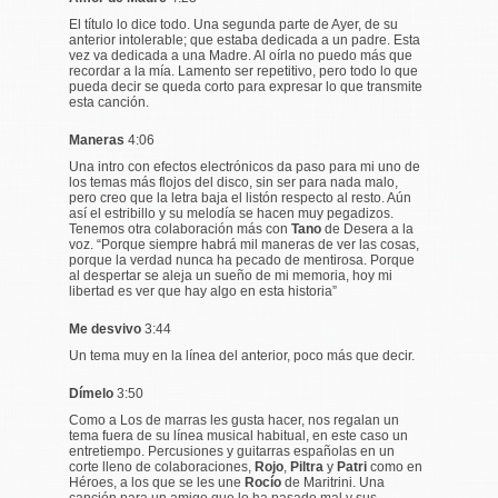
El título lo dice todo. Una segunda parte de Ayer, de su
anterior intolerable; que estaba dedicada a un padre. Esta
vez va dedicada a una Madre. Al oírla no puedo más que
recordar a la mía. Lamento ser repetitivo, pero todo lo que
pueda decir se queda corto para expresar lo que transmite
esta canción.
Maneras
4:06
Una intro con efectos electrónicos da paso para mi uno de
los temas más flojos del disco, sin ser para nada malo,
pero creo que la letra baja el listón respecto al resto. Aún
así el estribillo y su melodía se hacen muy pegadizos.
Tenemos otra colaboración más con
Tano
de Desera a la
voz. “
Porque siempre habrá mil maneras de ver las cosas,
porque la verdad nunca ha pecado de mentirosa. Porque
al despertar se aleja un sueño de mi memoria, hoy mi
libertad es ver que hay algo en esta historia
”
Me desvivo
3:44
Un tema muy en la línea del anterior, poco más que decir.
Dímelo
3:50
Como a Los de marras les gusta hacer, nos regalan un
tema fuera de su línea musical habitual, en este caso un
entretiempo. Percusiones y guitarras españolas en un
corte lleno de colaboraciones,
Rojo
,
Piltra
y
Patri
como en
Héroes, a los que se les une
Rocío
de Maritrini. Una
canción para un amigo que lo ha pasado mal y sus