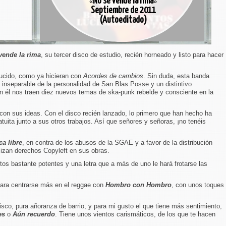
No se vende la rima
«
»
Septiembre de 2011
(Autoeditado)
vende la rima
, su tercer disco de estudio, recién horneado y listo para hacer
ucido, como ya hicieran con
Acordes de cambios
. Sin duda, esta banda
o inseparable de la personalidad de San Blas Posse y un distintivo
on él nos traen diez nuevos temas de ska-punk rebelde y consciente en la
 con sus ideas. Con el disco recién lanzado, lo primero que han hecho ha
tuita junto a sus otros trabajos. Así que señores y señoras, ¡no tenéis
a libre
, en contra de los abusos de la SGAE y a favor de la distribución
ilizan derechos Copyleft en sus obras.
tos bastante potentes y una letra que a más de uno le hará frotarse las
para centrarse más en el reggae con
Hombro con Hombro
, con unos toques
sco, pura añoranza de barrio, y para mi gusto el que tiene más sentimiento,
es
o
Aún recuerdo
. Tiene unos vientos carismáticos, de los que te hacen