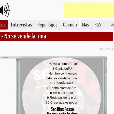
cos
Entrevistas
Reportajes
Opinión
Más
RSS
Lo
- No se vende la rima
14-12-2011
1-
MÃºsica libre
2-
El jefe
3-
Canta bufÃ³n
4-
Hombro con hombro
5-
No se vende la rima
6-
SuperhÃ©roes
7-
ContrainformaciÃ³n
8-
AÃºn recuerdo
9-
Redadas de la piel
10-
Creer que es poder
San Blas Posse