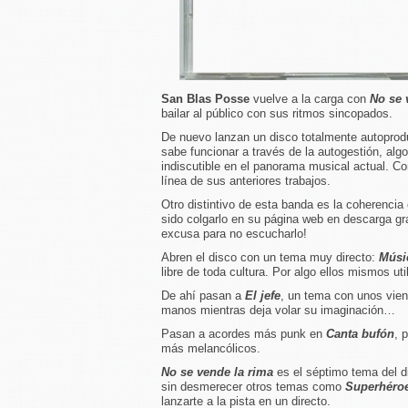
San Blas Posse
vuelve a la carga con
No se 
bailar al público con sus ritmos sincopados.
De nuevo lanzan un disco totalmente autoprod
sabe funcionar a través de la autogestión, alg
indiscutible en el panorama musical actual. C
línea de sus anteriores trabajos.
Otro distintivo de esta banda es la coherencia
sido colgarlo en su página web en descarga gra
excusa para no escucharlo!
Abren el disco con un tema muy directo:
Músic
libre de toda cultura. Por algo ellos mismos ut
De ahí pasan a
El jefe
, un tema con unos vien
manos mientras deja volar su imaginación…
Pasan a acordes más punk en
Canta bufón
, 
más melancólicos.
No se vende la rima
es el séptimo tema del di
sin desmerecer otros temas como
Superhéro
lanzarte a la pista en un directo.