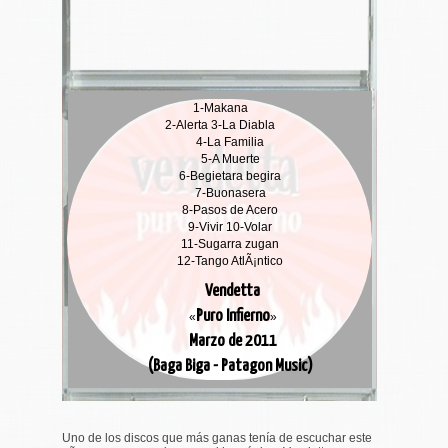
1-
Makana
2-
Alerta
3-
La Diabla
4-
La Familia
5-
A Muerte
6-
Begietara begira
7-
Buonasera
8-
Pasos de Acero
9-
Vivir
10-
Volar
11-
Sugarra zugan
12-
Tango AtlÃ¡ntico
Vendetta
Puro Infierno
«
»
Marzo de 2011
(Baga Biga - Patagon Music)
Uno de los discos que más ganas tenía de escuchar este