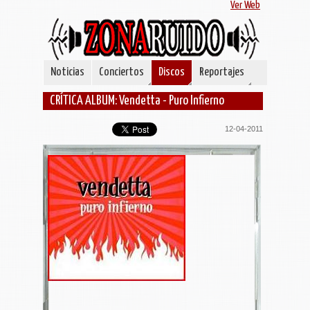
Ver Web
Noticias
Conciertos
Discos
Reportajes
CRÍTICA ALBUM: Vendetta - Puro Infierno
12-04-2011