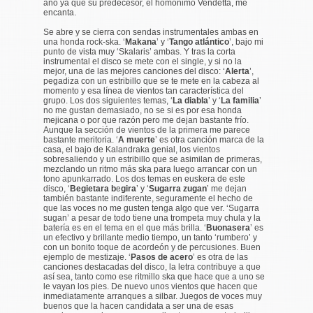
año ya que su predecesor, el homónimo Vendetta, me
encanta.
Se abre y se cierra con sendas instrumentales ambas en
una honda rock-ska. ‘
Makana
’ y ‘
Tango atlántico
’, bajo mi
punto de vista muy ‘Skalaris’ ambas. Y tras la corta
instrumental el disco se mete con el single, y si no la
mejor, una de las mejores canciones del disco: ‘
Alerta
’,
pegadiza con un estribillo que se te mete en la cabeza al
momento y esa línea de vientos tan característica del
grupo. Los dos siguientes temas, ‘
La diabla
’ y ‘
La familia
’
no me gustan demasiado, no se si es por esa honda
mejicana o por que razón pero me dejan bastante frío.
Aunque la sección de vientos de la primera me parece
bastante meritoria. ‘
A muerte
’ es otra canción marca de la
casa, el bajo de Kalandraka genial, los vientos
sobresaliendo y un estribillo que se asimilan de primeras,
mezclando un ritmo más ska para luego arrancar con un
tono apunkarrado. Los dos temas en euskera de este
disco, ‘
Begietara b
e
gira
’ y ‘
Sugarra zugan
’ me dejan
también bastante indiferente, seguramente el hecho de
que las voces no me gusten tenga algo que ver. ‘Sugarra
sugan’ a pesar de todo tiene una trompeta muy chula y la
batería es en el tema en el que más brilla. ‘
Buonasera
’ es
un efectivo y brillante medio tiempo, un tanto ‘rumbero’ y
con un bonito toque de acordeón y de percusiones. Buen
ejemplo de mestizaje. ‘
Pasos de acero
’ es otra de las
canciones destacadas del disco, la letra contribuye a que
así sea, tanto como ese ritmillo ska que hace que a uno se
le vayan los pies. De nuevo unos vientos que hacen que
inmediatamente arranques a silbar. Juegos de voces muy
buenos que la hacen candidata a ser una de esas