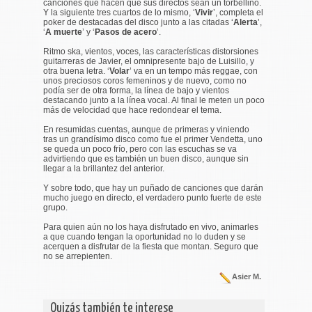
canciones que hacen que sus directos sean un torbellino.
Y la siguiente tres cuartos de lo mismo, ‘
Vivir
’, completa el
poker de destacadas del disco junto a las citadas ‘
Alerta
’,
‘
A muerte
’ y ‘
Pasos de acero
’.
Ritmo ska, vientos, voces, las características distorsiones
guitarreras de Javier, el omnipresente bajo de Luisillo, y
otra buena letra. ‘
Volar
’ va en un tempo más reggae, con
unos preciosos coros femeninos y de nuevo, como no
podía ser de otra forma, la línea de bajo y vientos
destacando junto a la línea vocal. Al final le meten un poco
más de velocidad que hace redondear el tema.
En resumidas cuentas, aunque de primeras y viniendo
tras un grandísimo disco como fue el primer Vendetta, uno
se queda un poco frío, pero con las escuchas se va
advirtiendo que es también un buen disco, aunque sin
llegar a la brillantez del anterior.
Y sobre todo, que hay un puñado de canciones que darán
mucho juego en directo, el verdadero punto fuerte de este
grupo.
Para quien aún no los haya disfrutado en vivo, animarles
a que cuando tengan la oportunidad no lo duden y se
acerquen a disfrutar de la fiesta que montan. Seguro que
no se arrepienten.
Asier M.
Quizás también te interese