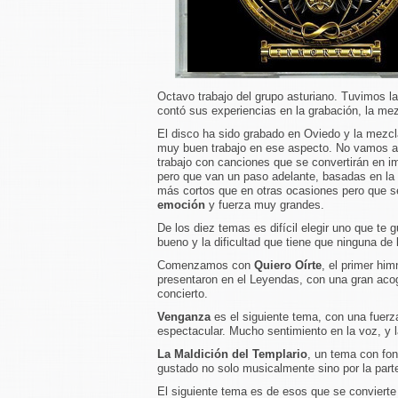
Octavo trabajo del grupo asturiano. Tuvimos la
contó sus experiencias en la grabación, la mez
El disco ha sido grabado en Oviedo y la mezcl
muy buen trabajo en ese aspecto. No vamos a
trabajo con canciones que se convertirán en 
pero que van un paso adelante, basadas en la 
más cortos que en otras ocasiones pero que s
emoción
y fuerza muy grandes.
De los diez temas es difícil elegir uno que te
bueno y la dificultad que tiene que ninguna de
Comenzamos con
Quiero Oírte
, el primer him
presentaron en el Leyendas, con una gran acogi
concierto.
Venganza
es el siguiente tema, con una fuerz
espectacular. Mucho sentimiento en la voz, y 
La Maldición del Templario
, un tema con fon
gustado no solo musicalmente sino por la parte
El siguiente tema es de esos que se conviert