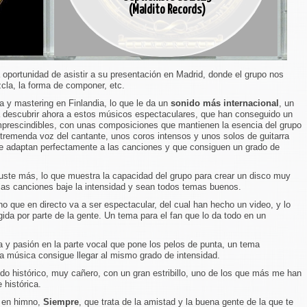
(Maldito Records)
 oportunidad de asistir a su presentación en Madrid, donde el grupo nos
cla, la forma de componer, etc.
a y mastering en Finlandia, lo que le da un
sonido más internacional
, un
 descubrir ahora a estos músicos espectaculares, que han conseguido un
imprescindibles, con unas composiciones que mantienen la esencia del grupo
tremenda voz del cantante, unos coros intensos y unos solos de guitarra
e adaptan perfectamente a las canciones y que consiguen un grado de
 guste más, lo que muestra la capacidad del grupo para crear un disco muy
 las canciones baje la intensidad y sean todos temas buenos.
no que en directo va a ser espectacular, del cual han hecho un video, y lo
da por parte de la gente. Un tema para el fan que lo da todo en un
a y pasión en la parte vocal que pone los pelos de punta, un tema
la música consigue llegar al mismo grado de intensidad.
do histórico, muy cañero, con un gran estribillo, uno de los que más me han
 histórica.
e en himno,
Siempre
, que trata de la amistad y la buena gente de la que te