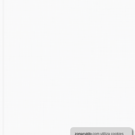
zona
ruido
.com utiliza cookies