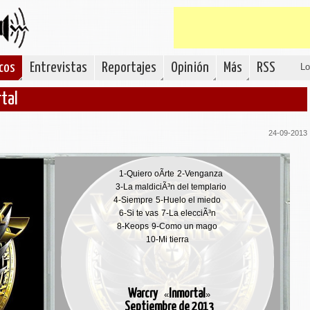
cos
Entrevistas
Reportajes
Opinión
Más
RSS
Lo
tal
24-09-2013
1-
Quiero oÃ­rte
2-
Venganza
3-
La maldiciÃ³n del templario
4-
Siempre
5-
Huelo el miedo
6-
Si te vas
7-
La elecciÃ³n
8-
Keops
9-
Como un mago
10-
Mi tierra
Warcry
Inmortal
«
»
Septiembre de 2013