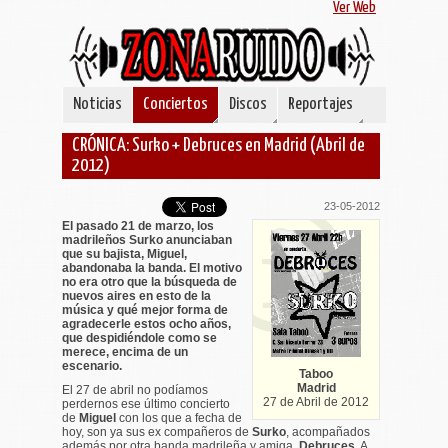
Ver Web
Noticias
Conciertos
Discos
Reportajes
CRÓNICA: Surko + Debruces en Madrid (Abril de
2012)
23-05-2012
El pasado 21 de marzo, los
madrileños Surko anunciaban
que su bajista, Miguel,
abandonaba la banda. El motivo
no era otro que la búsqueda de
nuevos aires en esto de la
música y qué mejor forma de
agradecerle estos ocho años,
que despidiéndole como se
merece, encima de un
escenario.
Taboo
Madrid
El 27 de abril no podíamos
27 de Abril de 2012
perdernos ese último concierto
de
Miguel
con los que a fecha de
hoy, son ya sus ex compañeros de
Surko
, acompañados
además por otra banda madrileña y amiga,
Debruces
. A