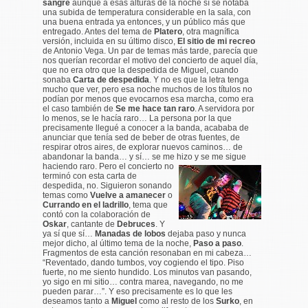
sangre
aunque a esas alturas de la noche sí se notaba
una subida de temperatura considerable en la sala, con
una buena entrada ya entonces, y un público más que
entregado. Antes del tema de
Platero
, otra magnífica
versión, incluida en su último disco,
El sitio de mi recreo
de Antonio Vega. Un par de temas más tarde, parecía que
nos querían recordar el motivo del concierto de aquel día,
que no era otro que la despedida de Miguel, cuando
sonaba
Carta de despedida
. Y no es que la letra tenga
mucho que ver, pero esa noche muchos de los títulos no
podían por menos que evocarnos esa marcha, como era
el caso también de
Se me hace tan raro
. A servidora por
lo menos, se le hacía raro… La persona por la que
precisamente llegué a conocer a la banda, acababa de
anunciar que tenía sed de beber de otras fuentes, de
respirar otros aires, de explorar nuevos caminos… de
abandonar la banda… y sí… se me hizo y se me sigue
haciendo raro. Pero el concierto no
terminó con esta carta de
despedida, no. Siguieron sonando
temas como
Vuelve a amanecer
o
Currando en el ladrillo
, tema que
contó con la colaboración de
Oskar
, cantante de
Debruces
. Y
ya sí que sí…
Manadas de lobos
dejaba paso y nunca
mejor dicho, al último tema de la noche,
Paso a paso
.
Fragmentos de esta canción resonaban en mi cabeza…
“
Reventado, dando tumbos, voy cogiendo el tipo. Piso
fuerte, no me siento hundido. Los minutos van pasando,
yo sigo en mi sitio… contra marea, navegando, no me
pueden parar…”
. Y eso precisamente es lo que les
deseamos tanto a
Miguel
como al resto de los
Surko
, en