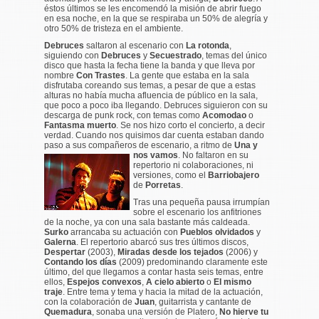
éstos últimos se les encomendó la misión de abrir fuego
en esa noche, en la que se respiraba un 50% de alegría y
otro 50% de tristeza en el ambiente.
Debruces
saltaron al escenario con
La rotonda
,
siguiendo con
Debruces
y
Secuestrado
, temas del único
disco que hasta la fecha tiene la banda y que lleva por
nombre
Con Trastes
. La gente que estaba en la sala
disfrutaba coreando sus temas, a pesar de que a estas
alturas no había mucha afluencia de público en la sala,
que poco a poco iba llegando. Debruces siguieron con su
descarga de punk rock, con temas como
Acomodao
o
Fantasma muerto
. Se nos hizo corto el concierto, a decir
verdad. Cuando nos quisimos dar cuenta estaban dando
paso a sus compañeros de escenario, a ritmo de
Una y
nos vamos
. No faltaron en su
repertorio ni colaboraciones, ni
versiones, como el
Barriobajero
de
Porretas
.
Tras una pequeña pausa irrumpían
sobre el escenario los anfitriones
de la noche, ya con una sala bastante más
caldeada.
Surko
arrancaba su actuación con
Pueblos olvidados
y
Galerna
. El repertorio abarcó sus tres últimos discos,
Despertar
(2003),
Miradas desde los tejados
(2006) y
Contando los días
(2009) predominando claramente este
último, del que llegamos a contar hasta seis temas, entre
ellos,
Espejos convexos
,
A cielo abierto
o
El mismo
traje
. Entre tema y tema y hacia la mitad de la actuación,
con la colaboración de
Juan
, guitarrista y cantante de
Quemadura
, sonaba una versión de Platero,
No hierve tu