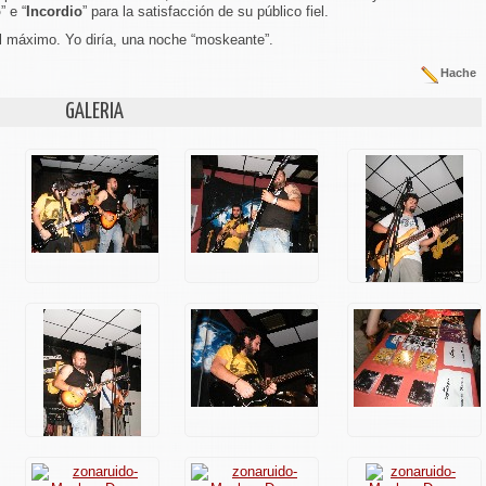
o
” e “
Incordio
” para la satisfacción de su público fiel.
l máximo. Yo diría, una noche “moskeante”.
Hache
GALERIA