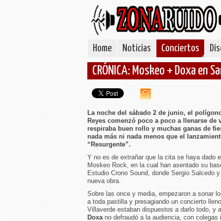
Home
Noticias
Conciertos
Dis
CRÓNICA: Moskeo + Doxa en Sa
La noche del sábado 2 de junio, el polígono
Reyes comenzó poco a poco a llenarse de v
respiraba buen rollo y muchas ganas de fie
nada más ni nada menos que el lanzamient
“Resurgente”.
Y no es de extrañar que la cita se haya dado 
Moskeo Rock, en la cual han asentado su base 
Estudio Crono Sound, donde Sergio Salcedo y
nueva obra.
Sobre las once y media, empezaron a sonar lo
a toda pastilla y presagiando un concierto lle
Villaverde estaban dispuestos a darlo todo, y a
Doxa
no defraudó a la audiencia, con colegas