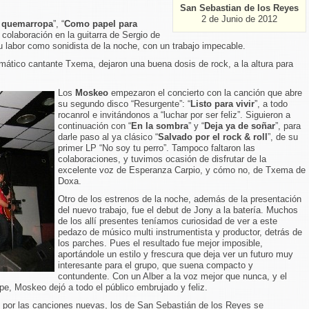
San Sebastian de los Reyes
2 de Junio de 2012
 quemarropa
”, “
Como papel para
a colaboración en la guitarra de Sergio de
u labor como sonidista de la noche, con un trabajo impecable.
smático cantante Txema, dejaron una buena dosis de rock, a la altura para
Los
Moskeo
empezaron el concierto con la canción que abre
su segundo disco “Resurgente”: “
Listo para vivir
”, a todo
rocanrol e invitándonos a “luchar por ser feliz”. Siguieron a
continuación con “
En la sombra
” y “
Deja ya de soñar
”, para
darle paso al ya clásico “
Salvado por el rock & roll
”, de su
primer LP “No soy tu perro”. Tampoco faltaron las
colaboraciones, y tuvimos ocasión de disfrutar de la
excelente voz de Esperanza Carpio, y cómo no, de Txema de
Doxa.
Otro de los estrenos de la noche, además de la presentación
del nuevo trabajo, fue el debut de Jony a la batería. Muchos
de los allí presentes teníamos curiosidad de ver a este
pedazo de músico multi instrumentista y productor, detrás de
los parches. Pues el resultado fue mejor imposible,
aportándole un estilo y frescura que deja ver un futuro muy
interesante para el grupo, que suena compacto y
contundente. Con un Alber a la voz mejor que nunca, y el
pe, Moskeo dejó a todo el público embrujado y feliz.
ad por las canciones nuevas, los de San Sebastián de los Reyes se