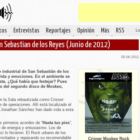
cos
Entrevistas
Reportajes
Opinión
Más
RSS
Lo
n Sebastian de los Reyes (Junio de 2012)
05-06-2012
 industrial de San Sebastián de los
ida y emociones. En el ambiente se
sta. ¿Qué había que festejar? Pues
o del segundo disco de Moskeo,
en la Sala rebautizada como Crisser
de operaciones. Allí está localizado el
 Jonathan Sánchez han dado vida a esta
s primeros acordes de “
Hasta tus pies
”,
no de energía y entusiasmo. Los de
sí lo hicieron. El Rock urbano de los
 invitados y repasando su recomendable
Crisser Moskeo Rock