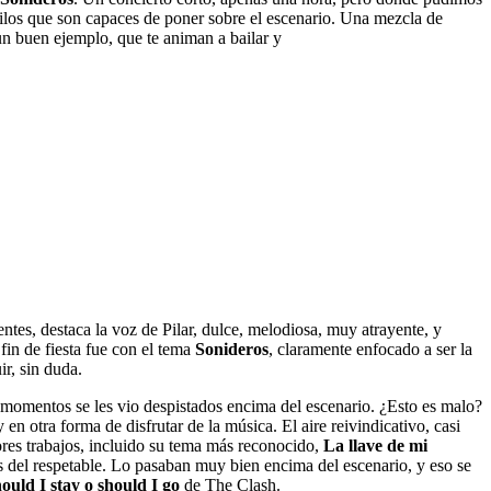
tilos que son capaces de poner sobre el escenario. Una mezcla de
n buen ejemplo, que te animan a bailar y
ntes, destaca la voz de Pilar, dulce, melodiosa, muy atrayente, y
 fin de fiesta fue con el tema
Sonideros
, claramente enfocado a ser la
r, sin duda.
momentos se les vio despistados encima del escenario. ¿Esto es malo?
n otra forma de disfrutar de la música. El aire reivindicativo, casi
ores trabajos, incluido su tema más reconocido,
La llave de mi
vés del respetable. Lo pasaban muy bien encima del escenario, y eso se
ould I stay o should I go
de The Clash.