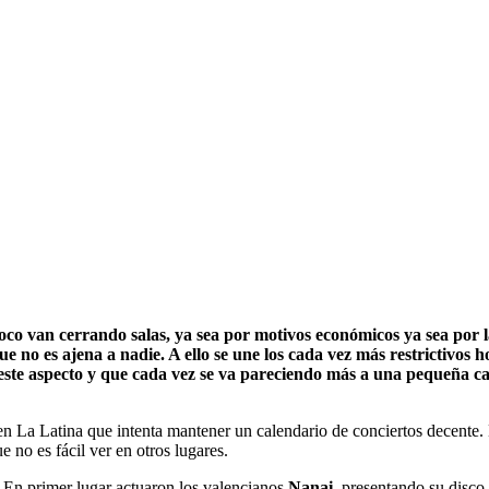
o van cerrando salas, ya sea por motivos económicos ya sea por las
 no es ajena a nadie. A ello se une los cada vez más restrictivos ho
ste aspecto y que cada vez se va pareciendo más a una pequeña ca
 en La Latina que intenta mantener un calendario de conciertos decente
 no es fácil ver en otros lugares.
. En primer lugar actuaron los valencianos
Nanai
, presentando su disco