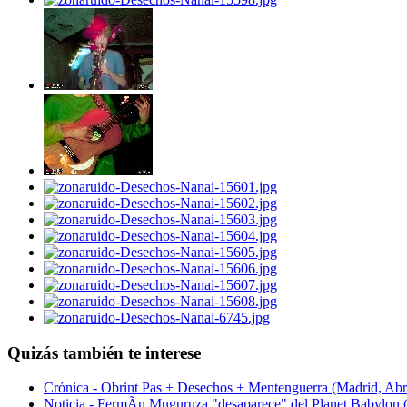
Quizás también te interese
Crónica - Obrint Pas + Desechos + Mentenguerra (Madrid, Abr
Noticia - FermÃ­n Muguruza "desaparece" del Planet Babylon 