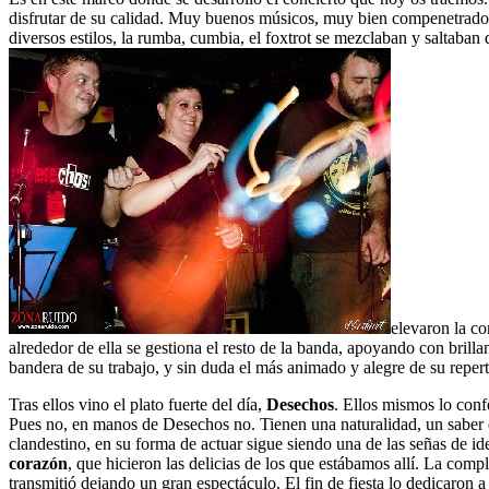
disfrutar de su calidad. Muy buenos músicos, muy bien compenetrados 
diversos estilos, la rumba, cumbia, el foxtrot se mezclaban y saltaba
elevaron la co
alrededor de ella se gestiona el resto de la banda, apoyando con brillan
bandera de su trabajo, y sin duda el más animado y alegre de su reper
Tras ellos vino el plato fuerte del día,
Desechos
. Ellos mismos lo con
Pues no, en manos de Desechos no. Tienen una naturalidad, un saber est
clandestino, en su forma de actuar sigue siendo una de las señas de i
corazón
, que hicieron las delicias de los que estábamos allí. La comp
transmitió dejando un gran espectáculo. El fin de fiesta lo dedicaron