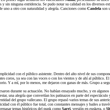
y sin ninguna estridencia. Se pudo notar su calidad en los diversos es
n de uno a otro con naturalidad y alegría. Canciones como
Candela
son u
mplicidad con el público asistente. Dentro del alto nivel de sus compone
tes coros, ya sea con las voces o con los vientos y de ahí al público. El
torio. Y a mí, por lo menos, me dejaron con ganas de más. Grupo a segui
fesaron durante su actuación. No habían ensayado mucho, y en algunos 
ar, una alegría que convertían los patinazos en parte del espectáculo y e
dentidad del grupo vallecano. El grupo repasó varios temas de sus anteri
licidad con él público fue total, con constantes mensajes y bailes a tra
 a repasar temas históricos del punk como
Sarri
, versión en euskera, o
Sh