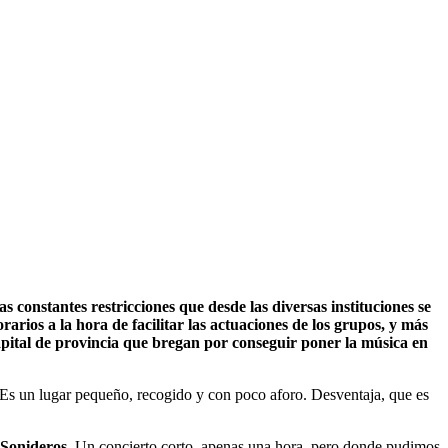
 constantes restricciones que desde las diversas instituciones se
rarios a la hora de facilitar las actuaciones de los grupos, y más
pital de provincia que bregan por conseguir poner la música en
. Es un lugar pequeño, recogido y con poco aforo. Desventaja, que es
Sonideros
. Un concierto corto, apenas una hora, pero donde pudimos