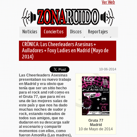
Ver Web
Noticias
Conciertos
Discos
Reportajes
CRÓNICA: Las Cheerleaders Asesinas +
Aulladores + Foxy Ladies en Madrid (Mayo de
2014)
10-06-2014
Las Cheerleaders Asesinas
presentaban su nuevo trabajo
en Madrid y era obvio que
tenía que ser un sitio hecho
para el rock and roll como es
el Gruta 77, que para mí es
una de las mejores salas de
este país y que nos ha dado
muchas noches de sudor y
rock, estando rodeados de
todos sus amigos, que no
Gruta 77
dudaron en su descarga salir
Madrid
al escenario y compartir
10 de Mayo de 2014
momentos con ellos, como
fueron AmonRa (Las madres),