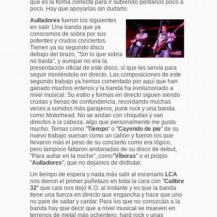
que es la forma correcta para ir subiendo peldaños poco a
poco. Hay que apoyarlas sin dudarlo.
Aulladores
fueron los siguientes
en salir. Una banda que ya
conocemos de sobra por sus
potentes y crudos conciertos.
Tienen ya su segundo disco
debajo del brazo, "Sin lo que sobra
no basta", y aunque no era la
presentación oficial de este disco, sí que les servía para
seguir moviéndolo en directo. Las composiciones de este
segundo trabajo ya hemos comentado por aquí que han
ganado muchos enteros y la banda ha evolucionado a
nivel musical. Su estilo y formas en directo siguen siendo
crudas y llenas de contundencia, recordando muchas
veces a sonidos más garajeros, punk rock y una banda
como Motorhead. No se andan con chiquitas y van
directos a la cabeza, algo que personalmente me gusta
mucho. Temas como "
Tiempo
" o "
Cayendo de pie
" de su
nuevo trabajo suenan como un cañón y fueron los que
llevaron más el peso de su concierto como era lógico,
pero tampoco faltaron andanadas de su disco de debut,
"Para aullar en la noche", como"
Víboras
" o el propio
"
Aulladores
", que no dejamos de disfrutar.
Un tiempo de espera y nada más salir al escenario
LCA
nos dieron el primer puñetazo en toda la cara con "
Calibre
32
" que casi nos dejó K.O. al instante y es que la banda
tiene una fuerza en directo que engancha y hace que uno
no pare de saltar y cantar. Para los que no conozcáis a la
banda hay que decir que a nivel musical se mueven en
terrenos de metal más ochentero, hard rock y unas