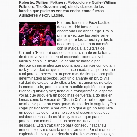
Robertez (William Folkners, Motociclon) y Guille (William
Folkners, The Government), sin olvidarnos de las
bandas que pudimos ver esa noche como fueron
Aulladores y Foxy Ladies.
El grupo femenino
Foxy Ladies
desde Madrid fueron las
encargadas de abrir fuego. Era la
primera vez que las pude ver en
directo pero las conocía ya desde
hace tiempo, contando también
con la ayuda a la guitarra de
Chiquitin (Esturión) que deja su marca tanto en la forma
de desenvolverse sobre el escenario, como a nivel
musical con su guitarra. La banda se maneja por
derroteros musicales que podríamos clasificar como glam
rock y la verdad es que no lo hacen nada mal, pero sí que
a mi parecer necesitan un poco más de tiempo para pulir
determinados aspectos. Son un diamante en bruto y la
calidad de cada una de ellas a los instrumentos no cabe
la menor duda, pero desde mi humilde opinión creo que
Blanca (guitarra y voz) tiene que trabajar más el aspecto
vocal, que adquiera un poco más de fuerza, algo que en
temas como la versión de "
Get in On
" de Turbonegro, se
notaba, se palpaba esas ganas de morder la yugular y "no
coger prisioneros", y por otro lado que el grupo adquiera
un poco más de dinamismo sobre el escenario, ya que
estaban demasiado estáticas y eso aunque pueda
parecer una tontería quita un poco de fuerza a su
descarga. Están trabajando para conseguir sacar su
primer disco y me consta que duramente. Por el momento
cogiendo fuerza y experiencia sobre los escenarios, algo