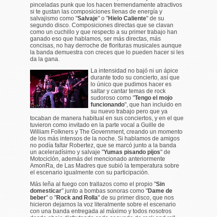
pinceladas punk que los hacen tremendamente atractivos
si te gustan las composiciones llenas de energía y
salvajismo como "
Salvaje
" o "
Hielo Caliente
" de su
segundo disco. Composiciones directas que se clavan
como un cuchillo y que respecto a su primer trabajo han
ganado eso que hablamos, ser más directas, más
concisas, no hay derroche de florituras musicales aunque
la banda demuestra con creces que lo pueden hacer si les
da la gana.
La intensidad no bajó ni un ápice
durante todo su concierto, así que
lo único que pudimos hacer es
saltar y cantar temas de rock
sudoroso como "
Tengo el mojo
funcionando
", que han incluido en
su nuevo trabajo pero que ya
tocaban de manera habitual en sus conciertos, y en el que
tuvieron como invitado en la parte vocal a Guille de
William Folkners y The Government, creando un momento
de los más intensos de la noche. Si hablamos de amigos
no podía faltar Robertez, que se marcó junto a la banda
un aceleradísimo y salvaje "
Yumas pisando pijos
" de
Motociclón, además del mencionado anteriormente
AmonRa, de Las Madres que subió la temperatura sobre
el escenario igualmente con su participación.
Más leña al fuego con trallazos como el propio "
Sin
domesticar
" junto a bombas sonoras como "
Dame de
beber
" o "
Rock and Rolla
" de su primer disco, que nos
hicieron dejarnos la voz literalmente sobre el escenario
con una banda entregada al máximo y todos nosotros