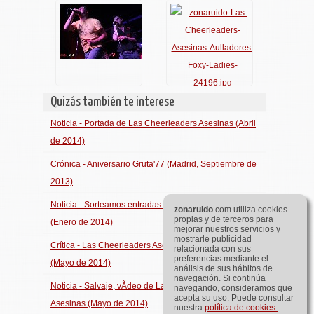
Quizás también te interese
Noticia - Portada de Las Cheerleaders Asesinas (Abril
de 2014)
Crónica - Aniversario Gruta'77 (Madrid, Septiembre de
2013)
Noticia - Sorteamos entradas para el DeMÃºsikaTV
zona
ruido
.com utiliza cookies
propias y de terceros para
(Enero de 2014)
mejorar nuestros servicios y
mostrarle publicidad
Crítica - Las Cheerleaders Asesinas - Sin domesticar
relacionada con sus
preferencias mediante el
(Mayo de 2014)
análisis de sus hábitos de
navegación. Si continúa
Noticia - Salvaje, vÃ­deo de Las Cheerleaders
navegando, consideramos que
acepta su uso. Puede consultar
Asesinas (Mayo de 2014)
nuestra
política de cookies
.