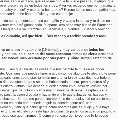
nos saque el disco, que es lo mejor que le puede pasar a un grupo, que
el disco y estés en todos los sitios. Ayer ya, recuerdo que por la mañana
 lo estoy viendo!” y eso es la hostia ¿no? Porque tienes una compañía muy
ones donde debe haber música y eso es lo mejor.
Puede ser que estés con una compañía y vayas a la tienda y tu disco no
arner eso está garantizado. Y aparte, otra baza muy buena de Warner es
, sino que va a salir también en Venezuela, Colombia, Ecuador y México.
 a Colombia, así que bien… Dos veces y a recibir premios y todo…
 es un disco muy amplio (15 temas) y muy variado en todos los
y habitual en el campo del metal encontrar temas de cierta denuncia
a ser
Volver
. Muy acertado por otra parte. ¿Cómo surgen este tipo de
ural. Creo que una de las cosas que nos permite la música es poder
arte. Que igual que puedes tener una canción de algo que te alegra o te pone
as canciones sobre eso, también mola tener la voz para decirle a todo el
o debería suceder y no sé si os habéis dado cuenta, pero nosotros sí y
os cuatro vientos”. No debería suceder, como en el caso de
Volver
, por
 unos hijos de puta y cojan a una chavala de 16 años, la rapten, se la
tro país, la dejen drogada y hagan de ella lo que salga de los huevos y
 chavala. ¡Es que me parece increíble! Lo de la esclavitud se abolió hace
uras no entiendo cómo puede seguir existiendo gente así, pero
ueroso y tiene que haber gente como nosotros que se queje y que haya
el grito en el cielo con este tipo de cosas. Si podemos ayudar un poquito a
lo, pues eso que haremos. O como en el caso de
Héroe
, que te lo puede