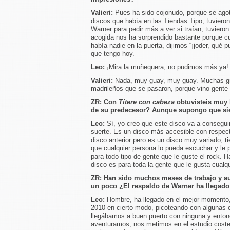
Valieri:
Pues ha sido cojonudo, porque se agot
discos que había en las Tiendas Tipo, tuvieron
Warner para pedir más a ver si traían, tuviero
acogida nos ha sorprendido bastante porque c
había nadie en la puerta, dijimos “¡joder, qué
que tengo hoy.
Leo:
¡Mira la muñequera, no pudimos más ya!
Valieri:
Nada, muy guay, muy guay. Muchas grac
madrileños que se pasaron, porque vino gente 
ZR:
Con
Títere con cabeza
obtuvisteis muy 
de su predecesor? Aunque supongo que sie
Leo:
Sí, yo creo que este disco va a consegui
suerte. Es un disco más accesible con respect
disco anterior pero es un disco muy variado, 
que cualquier persona lo pueda escuchar y le 
para todo tipo de gente que le guste el rock. 
disco es para toda la gente que le gusta cualqu
ZR:
Han sido muchos meses de trabajo y au
un poco ¿El respaldo de Warner ha llegad
Leo:
Hombre, ha llegado en el mejor momento,
2010 en cierto modo, picoteando con algunas c
llegábamos a buen puerto con ninguna y entonc
aventuramos, nos metimos en el estudio coste