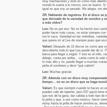
muy machacones y éste es como más abierto, m
mundo le suene a lo mismo, eso es bueno. Si 
igual es que soy un pesado. Me alegra, me ale
ZR:
Hablando de registros. En el disco s
que derivada de la variedad de sonidos y es
a más oídos?
Leo:
No es por eso. No se ha hecho ese cambi
poder hacer más cosas, no estar siempre con u
me lo saca. Variedad en las melodías, variedad
que quiera oír al Leo de siempre pues que esc
Valieri:
Después de 15 discos es como que un 
descubierto todo lo que Leo puede dar de sí. 
barca para llegar a seguir. Y ese es el rollo, v
debajo, canta por arriba… canta como le sale d
lo más alto y no, puede llegar a muchas cosas
peña el sombrero y decir “qué cabrón”.
Leo:
Muchas gracias
ZR:
Además con un disco muy compensado q
tiempo… no es un disco que se haga monó
Valieri:
Es que siempre cuando te haces un est
puedes salir de repente, pero 037 quizá tiene 
que nos dé la gana, dar cabida a todo tipo de
la peña y que, a uno como músico, hacer siem
estoy hasta la polla de hacer armónicos, ahor