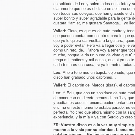
en solitario de Leo y salen todos en la foto y 
claramente que no es el disco en solitario de 
con todos sus colegas, que han grabado el dis
super bonito y super agradable para la gente 
gustara Hamlet, me gustara Saratoga… yo llega
Valieri:
Claro, es que es de puta madre y tenem
que pueden contar con nosotros para lo que q
que yo le quiera dar vueltas a la guitarra, que
voy a poder evitar. Pero va a llegar otro y le v
como un reto, de… “ahora voy a tener que toca
mucho, porque le da un punto de vista que tú 
tenga mil matices y mil cosas, que si ya no te
cada tema es una cosa, si ya le metes todas 
Leo:
Ahora tenemos un bajista cojonudo, que e
disco han grabado unos cabrones…
Valieri:
El cabrón del Marcos (risas), el cabró
Leo:
Y Edu, que con un sonidazo de puta madr
de poner eso en directo hemos dicho “hay que 
y podíamos adquirir, encima poder contar con 
encima en este momento estaba parado, no est
perfecta. Yo creo que ahora mismo con la sangr
experiencia, y la mía y ya con Sergio yo creo
ZR:
Vuestro disco es a la vez muy simple y
mucho a la vista por su claridad. Llama muc
colaboraciones… En líneas generales sigue