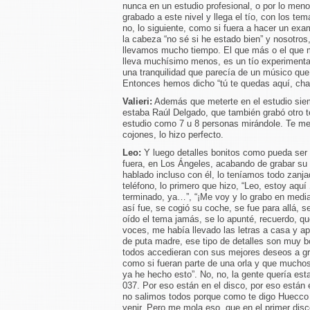
nunca en un estudio profesional, o por lo men
grabado a este nivel y llega el tío, con los te
no, lo siguiente, como si fuera a hacer un exa
la cabeza “no sé si he estado bien” y nosotros,
llevamos mucho tiempo. El que más o el que 
lleva muchísimo menos, es un tío experimenta
una tranquilidad que parecía de un músico que 
Entonces hemos dicho “tú te quedas aquí, cha
Valieri:
Además que meterte en el estudio siem
estaba Raúl Delgado, que también grabó otro t
estudio como 7 u 8 personas mirándole. Te met
cojones, lo hizo perfecto.
Leo:
Y luego detalles bonitos como pueda ser
fuera, en Los Ángeles, acabando de grabar su 
hablado incluso con él, lo teníamos todo zanja
teléfono, lo primero que hizo, “Leo, estoy aqu
terminado, ya…”, “¡Me voy y lo grabo en medi
así fue, se cogió su coche, se fue para allá,
oído el tema jamás, se lo apunté, recuerdo, q
voces, me había llevado las letras a casa y apu
de puta madre, ese tipo de detalles son muy bo
todos accedieran con sus mejores deseos a gr
como si fueran parte de una orla y que muchos
ya he hecho esto”. No, no, la gente quería est
037. Por eso están en el disco, por eso están
no salimos todos porque como te digo Huecco 
venir. Pero me mola eso, que en el primer disc