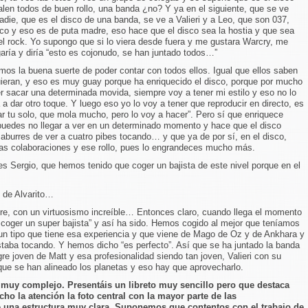
salen todos de buen rollo, una banda ¿no? Y ya en el siguiente, que se ve
nadie, que es el disco de una banda, se ve a Valieri y a Leo, que son 037,
co y eso es de puta madre, eso hace que el disco sea la hostia y que sea
del rock. Yo supongo que si lo viera desde fuera y me gustara Warcry, me
ría y diría “esto es cojonudo, se han juntado todos…”
os la buena suerte de poder contar con todos ellos. Igual que ellos saben
uieran, y eso es muy guay porque ha enriquecido el disco, porque por mucho
rer sacar una determinada movida, siempre voy a tener mi estilo y eso no lo
a a dar otro toque. Y luego eso yo lo voy a tener que reproducir en directo, es
r tu solo, que mola mucho, pero lo voy a hacer”. Pero sí que enriquece
puedes no llegar a ver en un determinado momento y hace que el disco
 aburres de ver a cuatro pibes tocando… y que ya de por sí, en el disco,
las colaboraciones y ese rollo, pues lo engrandeces mucho más.
s Sergio, que hemos tenido que coger un bajista de este nivel porque en el
n de Alvarito…
e, con un virtuosismo increíble… Entonces claro, cuando llega el momento
coger un super bajista” y así ha sido. Hemos cogido al mejor que teníamos
un tipo que tiene esa experiencia y que viene de Mago de Oz y de Ankhara y
aba tocando. Y hemos dicho “es perfecto”. Así que se ha juntado la banda
e joven de Matt y esa profesionalidad siendo tan joven, Valieri con su
 que se han alineado los planetas y eso hay que aprovecharlo.
 muy complejo. Presentáis un libreto muy sencillo pero que destaca
ho la atención la foto central con la mayor parte de las
 una estructura muy clara. Suponemos que contentos con el trabajo de