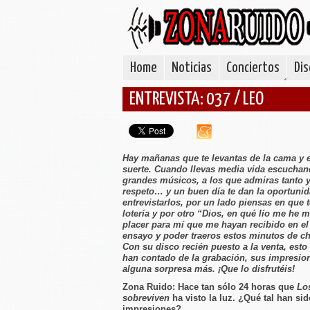
Home
Noticias
Conciertos
Dis
ENTREVISTA: 037 / LEO
Hay mañanas que te levantas de la cama y 
suerte. Cuando llevas media vida escuchan
grandes músicos, a los que admiras tanto y
respeto… y un buen día te dan la oportuni
entrevistarlos, por un lado piensas en que t
lotería y por otro “Dios, en qué lío me he 
placer para mí que me hayan recibido en el
ensayo y poder traeros estos minutos de ch
Con su disco recién puesto a la venta, esto
han contado de la grabación, sus impresion
alguna sorpresa más. ¡Que lo disfrutéis!
Zona Ruido:
Hace tan sólo 24 horas que
Los
sobreviven
ha visto la luz. ¿Qué tal han si
impresiones?