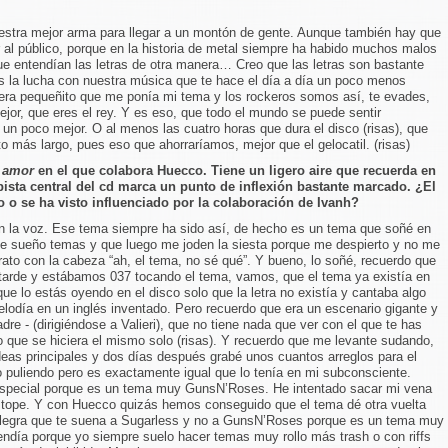
uestra mejor arma para llegar a un montón de gente. Aunque también hay que
ir al público, porque en la historia de metal siempre ha habido muchos malos
ue entendían las letras de otra manera… Creo que las letras son bastante
s la lucha con nuestra música que te hace el día a día un poco menos
ra pequeñito que me ponía mi tema y los rockeros somos así, te evades,
jor, que eres el rey. Y es eso, que todo el mundo se puede sentir
r un poco mejor. O al menos las cuatro horas que dura el disco (risas), que
to más largo, pues eso que ahorraríamos, mejor que el gelocatil. (risas)
e amor
en el que colabora Huecco. Tiene un ligero aire que recuerda en
ista central del cd marca un punto de inflexión bastante marcado. ¿El
o o se ha visto influenciado por la colaboración de Ivanh?
n la voz. Ese tema siempre ha sido así, de hecho es un tema que soñé en
e sueño temas y que luego me joden la siesta porque me despierto y no me
rato con la cabeza “ah, el tema, no sé qué”. Y bueno, lo soñé, recuerdo que
 tarde y estábamos 037 tocando el tema, vamos, que el tema ya existía en
e lo estás oyendo en el disco solo que la letra no existía y cantaba algo
odía en un inglés inventado. Pero recuerdo que era un escenario gigante y
re - (dirigiéndose a Valieri), que no tiene nada que ver con el que te has
o que se hiciera el mismo solo (risas). Y recuerdo que me levante sudando,
deas principales y dos días después grabé unos cuantos arreglos para el
o puliendo pero es exactamente igual que lo tenía en mi subconsciente.
special porque es un tema muy GunsN’Roses. He intentado sacar mi vena
 tope. Y con Huecco quizás hemos conseguido que el tema dé otra vuelta
 alegra que te suena a Sugarless y no a GunsN’Roses porque es un tema muy
endía porque yo siempre suelo hacer temas muy rollo más trash o con riffs