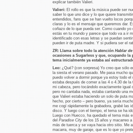
explicar también Valieri.
Valieri:
El rollo es que la música puede ser n
saber lo que uno dice y lo que quiere transmit
entendidos, fans que se han vuelto locos porq
claras y lo es el mensaje que queremos dar. E
coñazo de lo que pueda ser. Como cuando yo e
estás en tu mundo y parece que todo va a ir me
identificado con esas letras y se puedan senti
pueden ir de puta madre. Y si pudiera ser el ra
ZR:
Llama sobre todo la atención
Hablar d
ocasiones a Sugarless y que, ocupando la p
tema inicialmente ya estaba así estructurad
Leo:
¿Qué? (con sorpresa) Yo creo que sólo e
la siesta el verano pasado. Me pasa mucho qu
puedo volver a dormir porque ya estoy todo el 
estaba después de comer a las 4 o 4.30 de la
mi cabeza, pero tocándolo exactamente igual qu
pero no cantaba nada, estaba cantando una mel
que Valieri estaba haciendo un solo de puta mad
hecho, por cierto – pero bueno, ya sería much
me cogí rápidamente la grabadora, grabé las i
disco. Y luego con el tiempo, el tema se ha id
Luego con Huecco, ha quedado el tema más e
del
Paradise City
de los 15 años y macarreo a
más de tuerca y se vaya hacia otro sitio. Me
macarra, muy de garaje, que es lo que yo pret