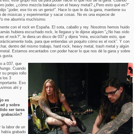
a eso, este grupo nos da para poder hacer lo que nos dé la gana. Cuando
ero joder, ¿cómo mezcla bakalao con el heavy metal? ¿Pero esto qué es?”
ijo “¡joder, ese tío es un genio!”. Hace lo que le da la gana, mantiene su
n de músicas y experimentar y sacar cosas. No es una especie de
 Yo me aburriría muchísimo.
nte con el rock en España. El sota, caballo y rey. Nosotros hemos huido
amás hubiera escuchado rock, le llegase y le dijese alguien “¿No has oído
s el rock?”, le diera un disco de 037 y dijera “mira, escúchate esto, que
prácticamente toda, para que entiendas un poquito cómo es el rock”. Y con
ar, dentro del mismo trabajo, hard rock, heavy metal, trash metal y algún
u metal. Estamos encantados con poder hacer lo que nos dé la gana y sobre
s gusta.
do a 037, que
chungo. Cuando
 su propio rollo
a los 3
mportante. Eso
tuvimos ahí y
jo es
dad y sobre
dido ser tarea
e grabación?
la labor de un
o había grabado