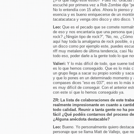
¿Por qué hago este estilo?” Pues no. Gracias 
escuché por primera vez a Rob Zombie dije “p
No lo entendía con 15 años. Ahora lo pienso y d
esencia y es bueno enriquecerse de un montó
tacatacataca
y venga otro disco y otro disco.
Leo:
Que es el pecado que se comete normalme
de eso y nos encantaría que una persona que j
rock? ¿Ningún tipo de rock?”, “No, no, ¿Cómo e
aquí hay toda la amalgama de rock posible, o 
un disco como por ejemplo este, puedes escuch
riff muy metalero de última tendencia, casi N
todo eso, poder darle a la gente todo lo que no
Valieri:
Y lo más difícil de todo, que suene to
es lo que hemos conseguido. Que es lo más 
un grupo llega a sacar su propio sonido y sacar
y que lo pones en un determinado momento y 
compases dices “eso es 037”, eso es lo más i
es muy difícil de conseguir. Con el anterior es
con este sí que lo hemos conseguido ya.
ZR:
La lista de colaboraciones de este traba
realmente impresionante en cuanto a canti
todo calidad. Reunir a tanta gente no ha po
fácil ¿Qué podéis contarnos del proceso d
¿Alguna anécdota destacable?
Leo:
Bueno. Yo personalmente quiero destacar 
personaje que se llama Matt de Vallejo, que n