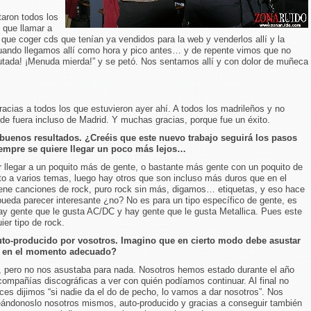
aron todos los
 que llamar a
n que coger cds que tenían ya vendidos para la web y venderlos allí y la
uando llegamos allí como hora y pico antes… y de repente vimos que no
 putada! ¡Menuda mierda!” y se petó. Nos sentamos allí y con dolor de muñeca
ias a todos los que estuvieron ayer ahí. A todos los madrileños y no
de fuera incluso de Madrid. Y muchas gracias, porque fue un éxito.
buenos resultados. ¿Creéis que este nuevo trabajo seguirá los pasos
mpre se quiere llegar un poco más lejos…
r llegar a un poquito más de gente, o bastante más gente con un poquito de
o a varios temas, luego hay otros que son incluso más duros que en el
tiene canciones de rock, puro rock sin más, digamos… etiquetas, y eso hace
pueda parecer interesante ¿no? No es para un tipo específico de gente, es
Hay gente que le gusta AC/DC y hay gente que le gusta Metallica. Pues este
ier tipo de rock.
to-producido por vosotros. Imagino que en cierto modo debe asustar
o en el momento adecuado?
 pero no nos asustaba para nada. Nosotros hemos estado durante el año
ompañías discográficas a ver con quién podíamos continuar. Al final no
es dijimos “si nadie da el do de pecho, lo vamos a dar nosotros”. Nos
ándonoslo nosotros mismos, auto-producido y gracias a conseguir también