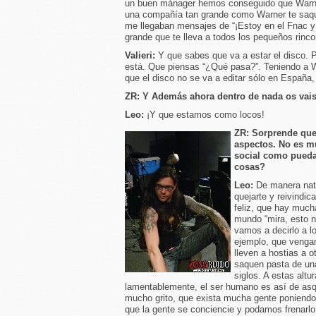
un buen mánager hemos conseguido que Warner 
una compañía tan grande como Warner te saque 
me llegaban mensajes de “¡Estoy en el Fnac y
grande que te lleva a todos los pequeños rinc
Valieri:
Y que sabes que va a estar el disco. 
está. Que piensas “¿Qué pasa?”. Teniendo a W
que el disco no se va a editar sólo en España
ZR: Y Además ahora dentro de nada os vais
Leo:
¡Y que estamos como locos!
ZR:
Sorprende que
aspectos. No es mu
social como pued
cosas?
Leo:
De manera nat
quejarte y reivindic
feliz, que hay much
mundo “mira, esto n
vamos a decirlo a l
ejemplo, que vengan
lleven a hostias a o
saquen pasta de una
siglos. A estas alt
lamentablemente, el ser humano es así de asq
mucho grito, que exista mucha gente poniendo 
que la gente se conciencie y podamos frenar