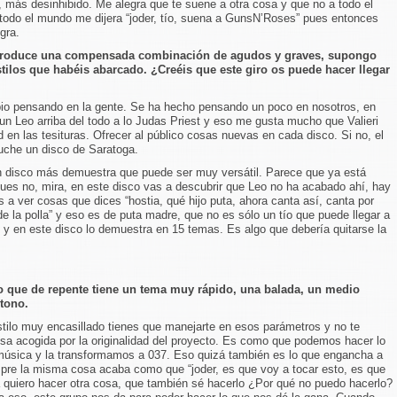
ás desinhibido. Me alegra que te suene a otra cosa y que no a todo el
todo el mundo me dijera “joder, tío, suena a GunsN’Roses” pues entonces
gra.
e produce una compensada combinación de agudos y graves, supongo
tilos que habéis abarcado. ¿Creéis que este giro os puede hacer llegar
o pensando en la gente. Se ha hecho pensando un poco en nosotros, en
n Leo arriba del todo a lo Judas Priest y eso me gusta mucho que Valieri
 en las tesituras. Ofrecer al público cosas nuevas en cada disco. Si no, el
uche un disco de Saratoga.
disco más demuestra que puede ser muy versátil. Parece que ya está
Pues no, mira, en este disco vas a descubrir que Leo no ha acabado ahí, hay
as a ver cosas que dices “hostia, qué hijo puta, ahora canta así, canta por
e la polla” y eso es de puta madre, que no es sólo un tío que puede llegar a
 y en este disco lo demuestra en 15 temas. Es algo que debería quitarse la
ue de repente tiene un tema muy rápido, una balada, un medio
tono.
ilo muy encasillado tienes que manejarte en esos parámetros y no te
esa acogida por la originalidad del proyecto. Es como que podemos hacer lo
 música y la transformamos a 037. Eso quizá también es lo que engancha a
pre la misma cosa acaba como que “joder, es que voy a tocar esto, es que
a quiero hacer otra cosa, que también sé hacerlo ¿Por qué no puedo hacerlo?