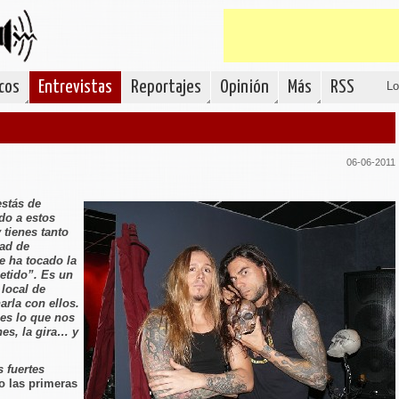
cos
Entrevistas
Reportajes
Opinión
Más
RSS
Lo
06-06-2011
estás de
do a estos
 tienes tanto
dad de
e ha tocado la
metido”. Es un
 local de
arla con ellos.
 es lo que nos
es, la gira… y
 fuertes
do las primeras