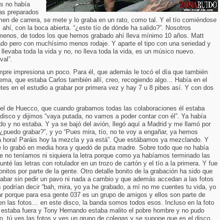
os no había
mas preparados
men de carrera, se mete y lo graba en un rato, como tal. Y el tío comiéndose
 ahí, con la boca abierta. “¿este tío de dónde ha salido?”. Nosotros
menos, de todos los que hemos grabado ahí lleva mínimo 10 años. Matt
do pero con muchísimo menos rodaje. Y aparte el tipo con una seriedad y
llevaba toda la vida y no, no lleva toda la vida, es un músico nuevo.
val”.
pre impresiona un poco. Para él, que además le tocó el día que también
ema, que estaba Carlos también allí, creo, recogiendo algo… Había en el
es en el estudio a grabar por primera vez y hay 7 u 8 pibes así. Y con dos
 el de Huecco, que cuando grabamos todas las colaboraciones él estaba
disco y dijimos “vaya putada, no vamos a poder contar con él”. Ya había
do y no estaba. Y ya se bajó del avión, llegó aquí a Madrid y me llamó por
í ¿puedo grabar?”, y yo “Pues mira, tío, no te voy a engañar, ya hemos
a hora! Paráis hoy la mezcla y ya está”. Que estábamos ya mezclando. Y
 se lo grabó en media hora y quedó de puta madre. Sobre todo que no había
ue no teníamos ni siquiera la letra porque como ya habíamos terminado las
nté las letras con rotulador en un trozo de cartón y el tío a la primera. Y fue
nitos por parte de la gente. Otro detalle bonito de la grabación ha sido que
abar sin pedir un pavo ni nada a cambio y que además accedan a las fotos
 podrían decir “bah, mira, yo ya he grabado, a mí no me cuentes tu vida, yo
ar porque para esa gente 037 es un grupo de amigos y ellos son parte de
 en las fotos… en este disco, la banda somos todos esos. Incluso en la foto
estaba fuera y Tony Hernando estaba malito el pobre hombre y no pudo
o, tú ves las fotos y ves un grupo de colegas y se supone que es el disco