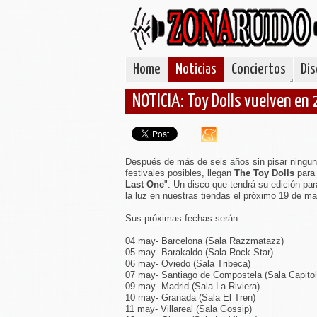
Home
Noticias
Conciertos
Dis
NOTICIA: Toy Dolls vuelven en
Después de más de seis años sin pisar ninguna
festivales posibles, llegan
The Toy Dolls
para
Last One
". Un disco que tendrá su edición par
la luz en nuestras tiendas el próximo 19 de ma
Sus próximas fechas serán:
04 may- Barcelona (Sala Razzmatazz)
05 may- Barakaldo (Sala Rock Star)
06 may- Oviedo (Sala Tribeca)
07 may- Santiago de Compostela (Sala Capitol
09 may- Madrid (Sala La Riviera)
10 may- Granada (Sala El Tren)
11 may- Villareal (Sala Gossip)