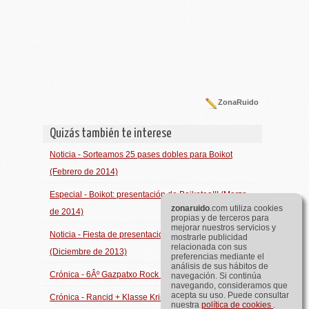
ZonaRuido
Quizás también te interese
Noticia - Sorteamos 25 pases dobles para Boikot
(Febrero de 2014)
Especial - Boikot: presentación de Boikotea!!! (Marzo
zona
ruido
.com utiliza cookies
de 2014)
propias y de terceros para
mejorar nuestros servicios y
Noticia - Fiesta de presentación del AÃºpa 2014
mostrarle publicidad
relacionada con sus
(Diciembre de 2013)
preferencias mediante el
análisis de sus hábitos de
Crónica - 6Âº Gazpatxo Rock (Ayora, Febrero de 2011)
navegación. Si continúa
navegando, consideramos que
acepta su uso. Puede consultar
Crónica - Rancid + Klasse Kriminale (Madrid, Julio de
nuestra
política de cookies
.