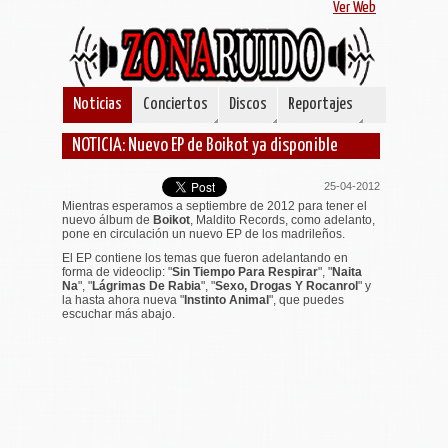
Ver Web
Noticias
Conciertos
Discos
Reportajes
NOTICIA: Nuevo EP de Boikot ya disponible
25-04-2012
Mientras esperamos a septiembre de 2012 para tener el
nuevo álbum de
Boikot
, Maldito Records, como adelanto,
pone en circulación un nuevo EP de los madrileños.
El EP contiene los temas que fueron adelantando en
forma de videoclip: "
Sin Tiempo Para Respirar
", "
Naita
Na
", "
Lágrimas De Rabia
", "
Sexo, Drogas Y Rocanrol
" y
la hasta ahora nueva "
Instinto Animal
", que puedes
escuchar más abajo.