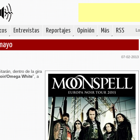
cos
Entrevistas
Reportajes
Opinión
Más
RSS
Lo
 mayo
07-02-2013
tarán, dentro de la gira
oir/Omega White
", a