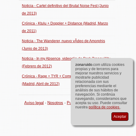
Noticia - Cartel definitivo del Brutal Noise Fest (Junio
de 2013)
Crónica - Ktulu + Doppler + Distance (Madrid, Marzo
de 2011)
Noticia - The Wanderer, nuevo vÃ­deo de Amorphis
(Junio de 2013)
Noticia - In my Absence, videoclip de Dark Tranquillity
zona
ruido
.com utiliza cookies
(Febrero de 2012)
propias y de terceros para
mejorar nuestros servicios y
Crónica - Rage + TYR + Communic + Scar of the Sun
mostrarle publicidad
relacionada con sus
(Madrid, Abril de 2012)
preferencias mediante el
análisis de sus hábitos de
navegación. Si continúa
navegando, consideramos que
Aviso legal
-
Nosotros
-
Publicidad
©
zona
ruido
.com
acepta su uso. Puede consultar
nuestra
política de cookies
.
Aceptar