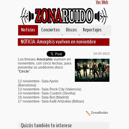
Ver Web
Noticias
Conciertos
Discos
Reportajes
NOTICIA: Amorphis vuelven en noviembre
19-03-2013
Los fineses
Amorphis
vuelven en
noviembre, con cinco fechas, para
presentar su undécimo disco
"
Circle
".
12 noviembre- Sala Apolo
(Barcelona)
13 noviembre- Sala Rock City (Valencia)
14 noviembre- Sala Custom (Sevilla)
16 noviembre- Sala But (Madrid)
17 noviembre- Sala Kafé Antzokia (Bilbao)
ZonaRuido
Quizás también te interese