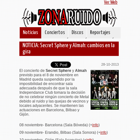
Ver Web
Noticias
Conciertos
Discos
Reportajes
NOTICIA: Secret Sphere y Almah: cambios en la
gira
28-10-2013
El concierto de
Secret Sphere
y
Almah
previsto para el 8 de noviembre en
Madrid queda suspendido por la
imposibilidad de encontrar sala
adecuada después de que la sala
Independance Club tomara la decisión
de no celebrar ningún concierto de Metal
debido al ruido y las quejas de vecinos y
locales adyacentes. Se mantienen las
actuaciones en Barcelona, Bilbao y
Gijón.
08 noviembre- Barcelona (Sala Bóveda) (+
info
)
09 noviembre- Erandio, Bilbao (Sala Sonora) (+
info
)
10 noviembre- Gijón (Sala Acapulco) (+
info
)