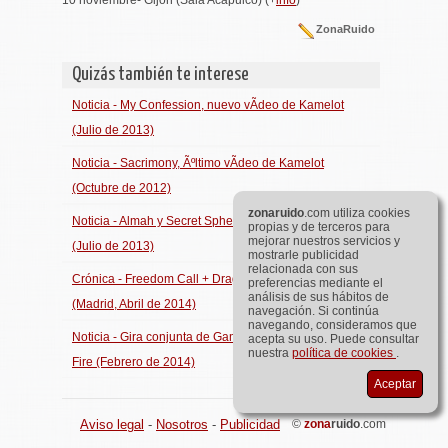
ZonaRuido
Quizás también te interese
Noticia - My Confession, nuevo vÃ­deo de Kamelot
(Julio de 2013)
Noticia - Sacrimony, Ãºltimo vÃ­deo de Kamelot
(Octubre de 2012)
zona
ruido
.com utiliza cookies
Noticia - Almah y Secret Sphere vienen en noviembre
propias y de terceros para
mejorar nuestros servicios y
(Julio de 2013)
mostrarle publicidad
relacionada con sus
Crónica - Freedom Call + Dragonhammer + In Vain
preferencias mediante el
análisis de sus hábitos de
(Madrid, Abril de 2014)
navegación. Si continúa
navegando, consideramos que
Noticia - Gira conjunta de Gamma Ray y Rhapsody of
acepta su uso. Puede consultar
nuestra
política de cookies
.
Fire (Febrero de 2014)
Aceptar
Aviso legal
-
Nosotros
-
Publicidad
©
zona
ruido
.com