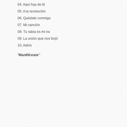
04. Aquí hay de tó
05. A la revolución
06. Quédate conmigo
07. Mi canción
08. Tu rabia es mi ira
09. La unión que nos forjó
10. Adiós
"
Manifiéstate
":