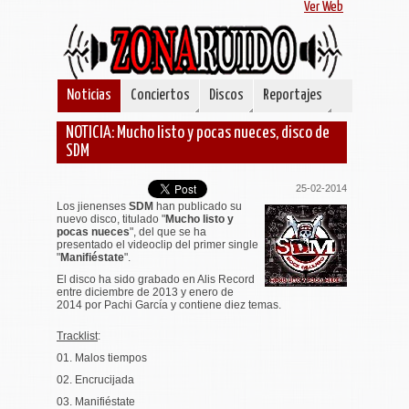
Ver Web
Noticias
Conciertos
Discos
Reportajes
NOTICIA: Mucho listo y pocas nueces, disco de
SDM
25-02-2014
Los jienenses
SDM
han publicado su
nuevo disco, titulado "
Mucho listo y
pocas nueces
", del que se ha
presentado el videoclip del primer single
"
Manifiéstate
".
El disco ha sido grabado en Alis Record
entre diciembre de 2013 y enero de
2014 por Pachi García y contiene diez temas.
Tracklist
:
01. Malos tiempos
02. Encrucijada
03. Manifiéstate