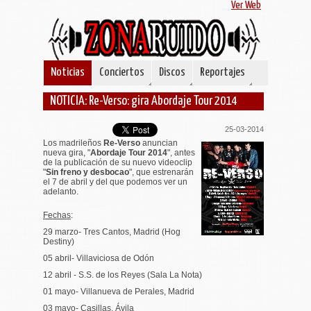
Ver Web
Noticias
Conciertos
Discos
Reportajes
NOTICIA: Re-Verso: gira Abordaje Tour 2014
25-03-2014
Los madrileños
Re-Verso
anuncian
nueva gira, "
Abordaje Tour 2014
", antes
de la publicación de su nuevo videoclip
"
Sin freno y desbocao
", que estrenarán
el 7 de abril y del que podemos ver un
adelanto.
Fechas
:
29 marzo- Tres Cantos, Madrid (Hog
Destiny)
05 abril- Villaviciosa de Odón
12 abril - S.S. de los Reyes (Sala La Nota)
01 mayo- Villanueva de Perales, Madrid
03 mayo- Casillas, Ávila