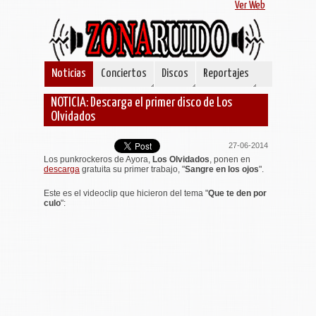
Ver Web
Noticias
Conciertos
Discos
Reportajes
NOTICIA: Descarga el primer disco de Los
Olvidados
27-06-2014
Los punkrockeros de Ayora,
Los Olvidados
, ponen en
descarga
gratuita su primer trabajo, "
Sangre en los ojos
".
Este es el videoclip que hicieron del tema "
Que te den por
culo
":