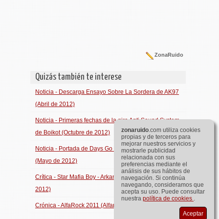
ZonaRuido
Quizás también te interese
Noticia - Descarga Ensayo Sobre La Sordera de AK97
(Abril de 2012)
Noticia - Primeras fechas de la gira Anti Sound System
zona
ruido
.com utiliza cookies
de Boikot (Octubre de 2012)
propias y de terceros para
mejorar nuestros servicios y
Noticia - Portada de Days Go By de The Offspring
mostrarle publicidad
relacionada con sus
(Mayo de 2012)
preferencias mediante el
análisis de sus hábitos de
Crítica - Star Mafia Boy - Arkana Cabaret (Enero de
navegación. Si continúa
navegando, consideramos que
2012)
acepta su uso. Puede consultar
nuestra
política de cookies
.
Crónica - AlfaRock 2011 (Alfaro, Octubre de 2011)
Aceptar