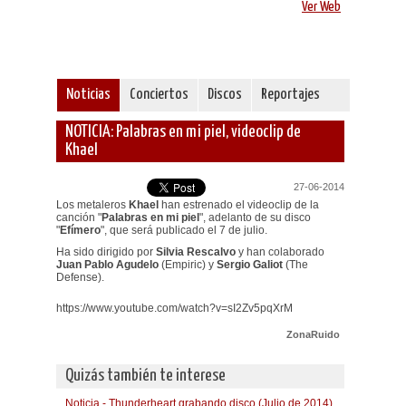
Ver Web
Noticias
Conciertos
Discos
Reportajes
NOTICIA: Palabras en mi piel, videoclip de
Khael
27-06-2014
Los metaleros
Khael
han estrenado el videoclip de la
canción "
Palabras en mi piel
", adelanto de su disco
"
Efímero
", que será publicado el 7 de julio.
Ha sido dirigido por
Silvia Rescalvo
y han colaborado
Juan Pablo Agudelo
(Empiric) y
Sergio Galiot
(The
Defense).
https://www.youtube.com/watch?v=sI2Zv5pqXrM
ZonaRuido
Quizás también te interese
Noticia - Thunderheart grabando disco (Julio de 2014)