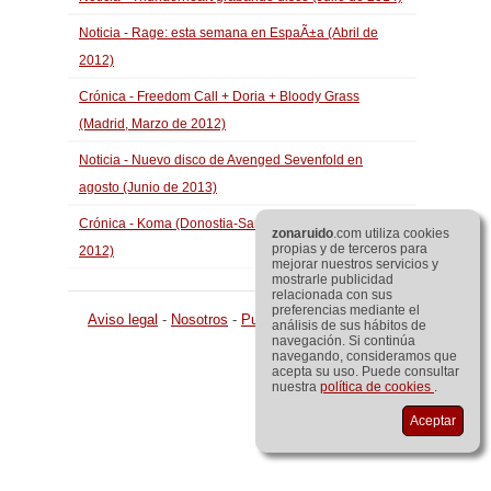
Noticia - Rage: esta semana en EspaÃ±a (Abril de
2012)
Crónica - Freedom Call + Doria + Bloody Grass
(Madrid, Marzo de 2012)
Noticia - Nuevo disco de Avenged Sevenfold en
agosto (Junio de 2013)
Crónica - Koma (Donostia-San Sebastian, Enero de
zona
ruido
.com utiliza cookies
propias y de terceros para
2012)
mejorar nuestros servicios y
mostrarle publicidad
relacionada con sus
preferencias mediante el
Aviso legal
-
Nosotros
-
Publicidad
©
zona
ruido
.com
análisis de sus hábitos de
navegación. Si continúa
navegando, consideramos que
acepta su uso. Puede consultar
nuestra
política de cookies
.
Aceptar