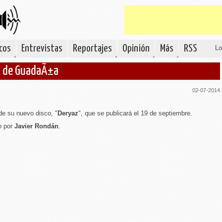
cos
Entrevistas
Reportajes
Opinión
Más
RSS
Lo
to de GuadaÃ±a
02-07-2014
de su nuevo disco, "
Deryaz
", que se publicará el 19 de septiembre.
o por
Javier Rondán
.