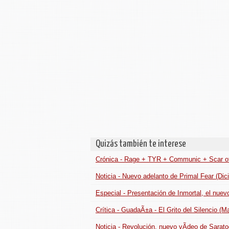
Quizás también te interese
Crónica - Rage + TYR + Communic + Scar of 
Noticia - Nuevo adelanto de Primal Fear (Di
Especial - Presentación de Inmortal, el nue
Crítica - GuadaÃ±a - El Grito del Silencio (M
Noticia - Revolución, nuevo vÃ­deo de Sarat